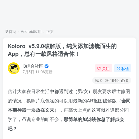
首页
Android应用
正文
Koloro_v5.9.0破解版，纯为添加滤镜而生的
App，总有一款风格适合你！
i3综合社区
关注
私信
7月5日 11:06更新
0
1949
0
估计大家在日常生活中都遇到过（男/女）朋友要求帮忙修图
的情况，换照片底色啥的可以用最新的AR抠图破解版（
会同
本期神器一块放在文末
），再高大上点的这可就难道部分同
学了，虽说专业的咱不会，
那简单的加滤镜你总了解点会
吧？