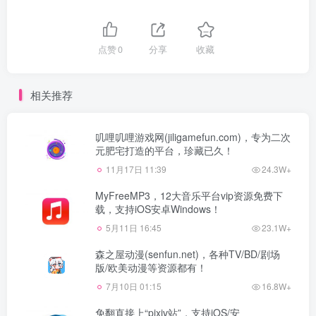
点赞
0
分享
收藏
相关推荐
叽哩叽哩游戏网(jiligamefun.com)，专为二次
元肥宅打造的平台，珍藏已久！
11月17日 11:39
24.3W+
MyFreeMP3，12大音乐平台vip资源免费下
载，支持iOS安卓Windows！
5月11日 16:45
23.1W+
森之屋动漫(senfun.net)，各种TV/BD/剧场
版/欧美动漫等资源都有！
7月10日 01:15
16.8W+
免翻直接上“pixiv站”，支持iOS/安