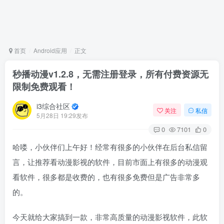
首页
Android应用
正文
秒播动漫v1.2.8，无需注册登录，所有付费资源无
限制免费观看！
i3综合社区
关注
私信
5月28日 19:29发布
0
7101
0
哈喽，小伙伴们上午好！经常有很多的小伙伴在后台私信留
言，让推荐看动漫影视的软件，目前市面上有很多的动漫观
看软件，很多都是收费的，也有很多免费但是广告非常多
的。
今天就给大家搞到一款，非常高质量的动漫影视软件，此软