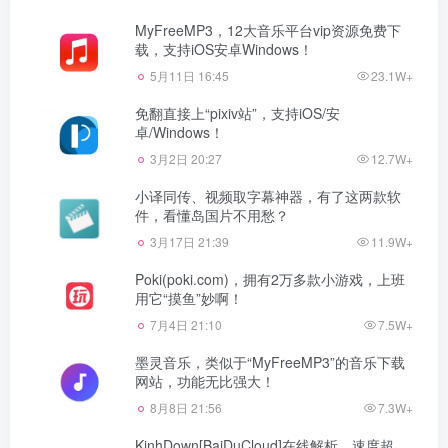
MyFreeMP3，12大音乐平台vip资源免费下
载，支持iOS安卓Windows！
5月11日 16:45
23.1W+
免翻直接上“pixiv站”，支持iOS/安
卓/Windows！
3月2日 20:27
12.7W+
小译同传、视频取字幕神器，有了这两款软
件，看懂岛国片不用愁？
3月17日 21:39
11.9W+
Poki(poki.com)，拥有2万多款小游戏，上班
用它“摸鱼”妙啊！
7月4日 21:10
7.5W+
墨灵音乐，类似于“MyFreeMP3”的音乐下载
网站，功能无比强大！
8月8日 21:56
7.3W+
KinhDown[BaiDuCloud]在线解析，速度超