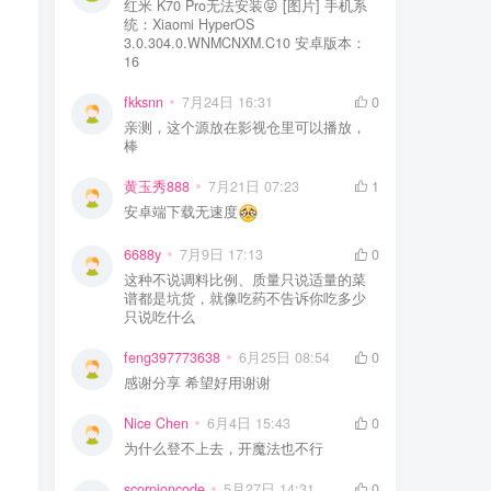
红米 K70 Pro无法安装😝 [图片] 手机系
统：Xiaomi HyperOS
3.0.304.0.WNMCNXM.C10 安卓版本：
16
fkksnn
7月24日 16:31
0
亲测，这个源放在影视仓里可以播放，
棒
黄玉秀888
7月21日 07:23
1
安卓端下载无速度
6688y
7月9日 17:13
0
这种不说调料比例、质量只说适量的菜
谱都是坑货，就像吃药不告诉你吃多少
只说吃什么
feng397773638
6月25日 08:54
0
感谢分享 希望好用谢谢
Nice Chen
6月4日 15:43
0
为什么登不上去，开魔法也不行
scorpioncode
5月27日 14:31
0