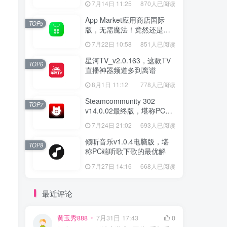
7月14日 11:25
870人已阅读
App Market应用商店国际
TOP5
版，无需魔法！竟然还是大
厂出品？
7月22日 10:58
851人已阅读
星河TV_v2.0.163，这款TV
TOP6
直播神器频道多到离谱
8月1日 11:12
778人已阅读
Steamcommunity 302
TOP7
v14.0.02最终版，堪称PC玩
家必备的网络工具箱
7月24日 21:02
693人已阅读
倾听音乐v1.0.4电脑版，堪
TOP8
称PC端听歌下歌的最优解
7月27日 14:16
668人已阅读
最近评论
黄玉秀888
7月31日 17:43
0