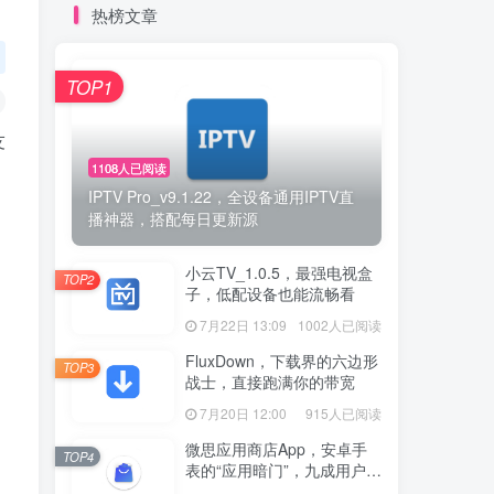
热榜文章
TOP1
友
1108人已阅读
IPTV Pro_v9.1.22，全设备通用IPTV直
播神器，搭配每日更新源
，
小云TV_1.0.5，最强电视盒
TOP2
子，低配设备也能流畅看
7月22日 13:09
1002人已阅读
FluxDown，下载界的六边形
TOP3
战士，直接跑满你的带宽
7月20日 12:00
915人已阅读
微思应用商店App，安卓手
TOP4
表的“应用暗门”，九成用户还
没发现