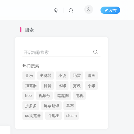
发布
搜索
开启精彩搜索
热门搜索
音乐
浏览器
小说
迅雷
漫画
加速器
抖音
水印
剪映
小米
free
视频号
笔趣阁
电视
拼多多
屏幕翻译
幕布
qq浏览器
斗地主
steam