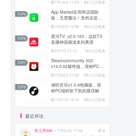
7月14日 11:25
847人已阅读
App Market应用商店国际
TOP5
版，无需魔法！竟然还是大
厂出品？
7月22日 10:58
823人已阅读
星河TV_v2.0.163，这款TV
TOP6
直播神器频道多到离谱
8月1日 11:12
740人已阅读
Steamcommunity 302
TOP7
v14.0.02最终版，堪称PC玩
家必备的网络工具箱
7月24日 21:02
681人已阅读
倾听音乐v1.0.4电脑版，堪
TOP8
称PC端听歌下歌的最优解
7月27日 14:16
652人已阅读
最近评论
黄玉秀888
7月31日 17:43
0