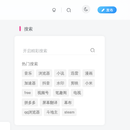
发布
搜索
开启精彩搜索
热门搜索
音乐
浏览器
小说
迅雷
漫画
加速器
抖音
水印
剪映
小米
free
视频号
笔趣阁
电视
拼多多
屏幕翻译
幕布
qq浏览器
斗地主
steam