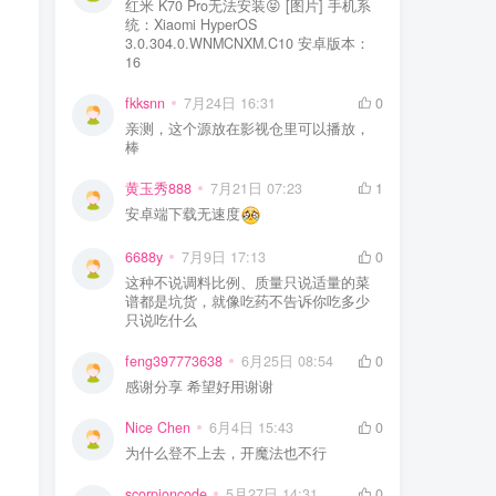
红米 K70 Pro无法安装😝 [图片] 手机系
统：Xiaomi HyperOS
3.0.304.0.WNMCNXM.C10 安卓版本：
16
fkksnn
7月24日 16:31
0
亲测，这个源放在影视仓里可以播放，
棒
黄玉秀888
7月21日 07:23
1
安卓端下载无速度
6688y
7月9日 17:13
0
这种不说调料比例、质量只说适量的菜
谱都是坑货，就像吃药不告诉你吃多少
只说吃什么
feng397773638
6月25日 08:54
0
感谢分享 希望好用谢谢
Nice Chen
6月4日 15:43
0
为什么登不上去，开魔法也不行
scorpioncode
5月27日 14:31
0