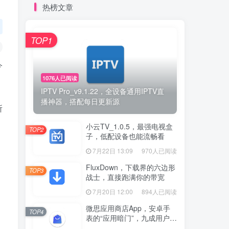
热榜文章
TOP1
今
1076人已阅读
IPTV Pro_v9.1.22，全设备通用IPTV直
播神器，搭配每日更新源
所
小云TV_1.0.5，最强电视盒
TOP2
子，低配设备也能流畅看
7月22日 13:09
970人已阅读
FluxDown，下载界的六边形
TOP3
战士，直接跑满你的带宽
7月20日 12:00
894人已阅读
微思应用商店App，安卓手
TOP4
表的“应用暗门”，九成用户还
没发现