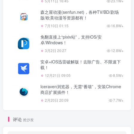
5月11日 16:45
23.1W+
森之屋动漫(senfun.net)，各种TV/BD/剧场
版/欧美动漫等资源都有！
7月10日 01:15
16.8W+
免翻直接上“pixiv站”，支持iOS/安
卓/Windows！
3月2日 20:27
12.8W+
安卓+iOS迅雷破解版！去除广告、不限速下
载！
12月21日 09:05
8.5W+
Iceraven浏览器，无需“番墙”，安装Chrome
商店扩展插件！
2月20日 20:09
7.7W+
评论
抢沙发