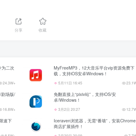
分享
收藏
，专为二次
MyFreeMP3，12大音乐平台vip资源免费下
载，支持iOS安卓Windows！
24.3W+
5月11日 16:45
23.1
D/剧场版/
免翻直接上“pixiv站”，支持iOS/安
卓/Windows！
16.8W+
3月2日 20:27
12.7
不限速下
Iceraven浏览器，无需“番墙”，安装Chrome
商店扩展插件！
8.5W+
2月20日 20:09
7.7