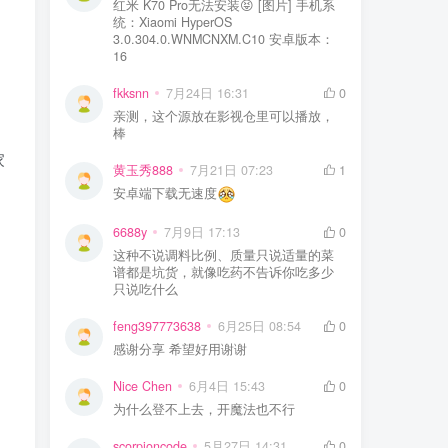
红米 K70 Pro无法安装😝 [图片] 手机系
统：Xiaomi HyperOS
3.0.304.0.WNMCNXM.C10 安卓版本：
16
fkksnn
7月24日 16:31
0
亲测，这个源放在影视仓里可以播放，
棒
家
黄玉秀888
7月21日 07:23
1
安卓端下载无速度
6688y
7月9日 17:13
0
这种不说调料比例、质量只说适量的菜
谱都是坑货，就像吃药不告诉你吃多少
只说吃什么
feng397773638
6月25日 08:54
0
感谢分享 希望好用谢谢
Nice Chen
6月4日 15:43
0
为什么登不上去，开魔法也不行
scorpioncode
5月27日 14:31
0