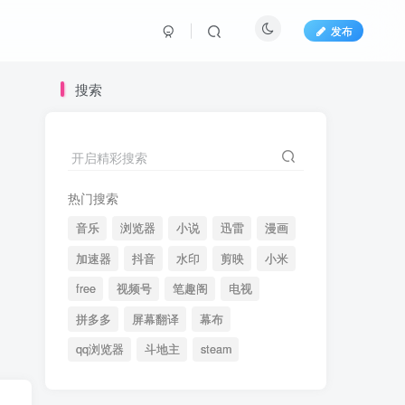
发布
搜索
开启精彩搜索
热门搜索
音乐
浏览器
小说
迅雷
漫画
加速器
抖音
水印
剪映
小米
free
视频号
笔趣阁
电视
拼多多
屏幕翻译
幕布
qq浏览器
斗地主
steam