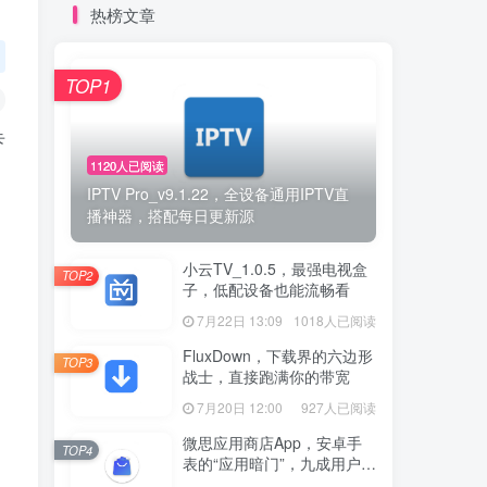
热榜文章
TOP1
卡
1120人已阅读
IPTV Pro_v9.1.22，全设备通用IPTV直
播神器，搭配每日更新源
小云TV_1.0.5，最强电视盒
TOP2
子，低配设备也能流畅看
7月22日 13:09
1018人已阅读
FluxDown，下载界的六边形
TOP3
战士，直接跑满你的带宽
7月20日 12:00
927人已阅读
微思应用商店App，安卓手
TOP4
表的“应用暗门”，九成用户还
没发现