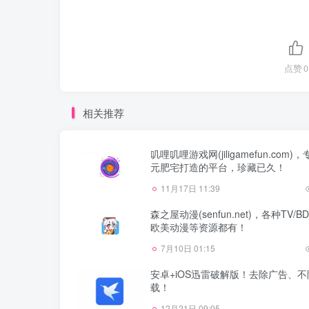
点赞
0
相关推荐
叽哩叽哩游戏网(jiligamefun.com)
元肥宅打造的平台，珍藏已久！
11月17日 11:39
森之屋动漫(senfun.net)，各种TV/B
欧美动漫等资源都有！
7月10日 01:15
安卓+iOS迅雷破解版！去除广告、
载！
12月21日 09:05