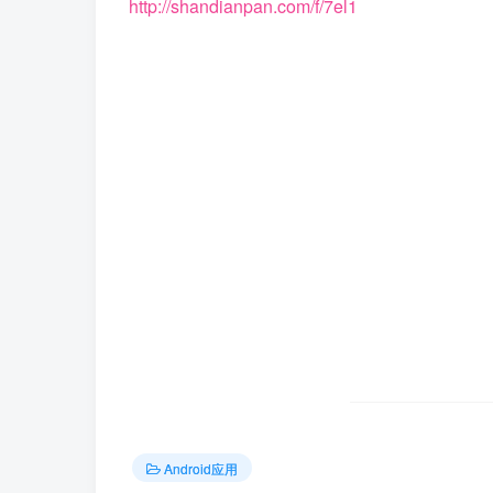
http://shandianpan.com/f/7el1
Android应用