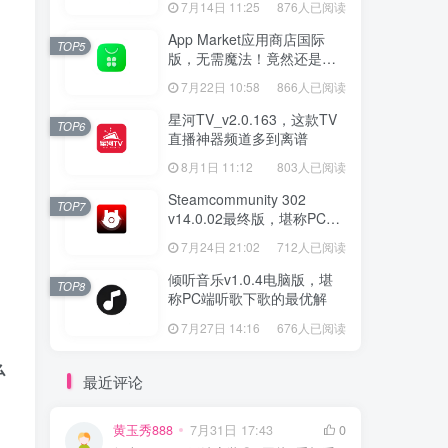
7月14日 11:25
876人已阅读
App Market应用商店国际
TOP5
版，无需魔法！竟然还是大
厂出品？
7月22日 10:58
866人已阅读
星河TV_v2.0.163，这款TV
TOP6
直播神器频道多到离谱
8月1日 11:12
803人已阅读
Steamcommunity 302
TOP7
v14.0.02最终版，堪称PC玩
家必备的网络工具箱
7月24日 21:02
712人已阅读
倾听音乐v1.0.4电脑版，堪
TOP8
称PC端听歌下歌的最优解
7月27日 14:16
676人已阅读
么
最近评论
黄玉秀888
7月31日 17:43
0