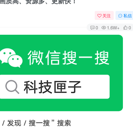
，画质高、资源多、更新快！
关注
私信
0
1.6W+
0