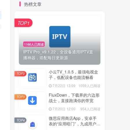
热榜文章
TOP1
1160人已阅读
IPTV Pro_v9.1.22，全设备通用IPTV直
播神器，搭配每日更新源
小云TV_1.0.5，最强电视盒
TOP2
子，低配设备也能流畅看
7月22日 13:09
1059人已阅读
FluxDown，下载界的六边形
TOP3
战士，直接跑满你的带宽
7月20日 12:00
954人已阅读
微思应用商店App，安卓手
TOP4
表的“应用暗门”，九成用户还
没发现