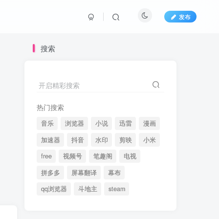
发布
搜索
开启精彩搜索
热门搜索
音乐
浏览器
小说
迅雷
漫画
加速器
抖音
水印
剪映
小米
free
视频号
笔趣阁
电视
拼多多
屏幕翻译
幕布
qq浏览器
斗地主
steam