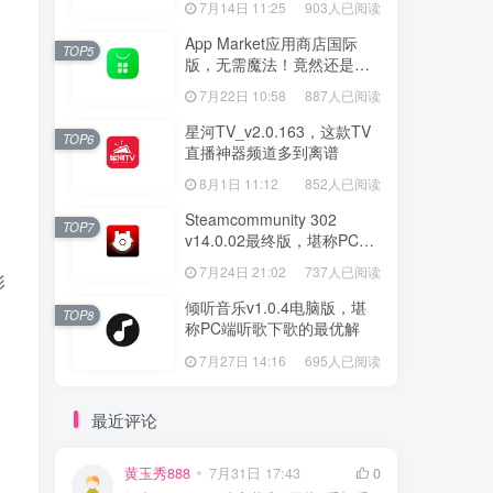
7月14日 11:25
903人已阅读
App Market应用商店国际
TOP5
版，无需魔法！竟然还是大
厂出品？
7月22日 10:58
887人已阅读
星河TV_v2.0.163，这款TV
TOP6
直播神器频道多到离谱
8月1日 11:12
852人已阅读
Steamcommunity 302
TOP7
v14.0.02最终版，堪称PC玩
家必备的网络工具箱
7月24日 21:02
737人已阅读
影
倾听音乐v1.0.4电脑版，堪
TOP8
称PC端听歌下歌的最优解
7月27日 14:16
695人已阅读
最近评论
黄玉秀888
7月31日 17:43
0