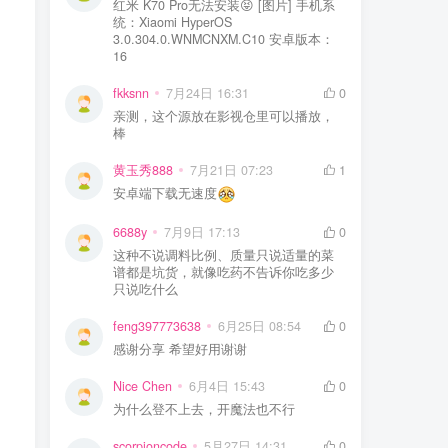
红米 K70 Pro无法安装😝 [图片] 手机系
统：Xiaomi HyperOS
3.0.304.0.WNMCNXM.C10 安卓版本：
16
fkksnn
7月24日 16:31
0
亲测，这个源放在影视仓里可以播放，
棒
黄玉秀888
7月21日 07:23
1
安卓端下载无速度
6688y
7月9日 17:13
0
这种不说调料比例、质量只说适量的菜
谱都是坑货，就像吃药不告诉你吃多少
只说吃什么
feng397773638
6月25日 08:54
0
感谢分享 希望好用谢谢
Nice Chen
6月4日 15:43
0
为什么登不上去，开魔法也不行
scorpioncode
5月27日 14:31
0