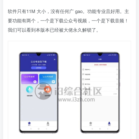
软件只有11M 大小，没有任何广 gao。功能专业且好用。主
要功能有两个，一个是下载公众号视频，一个是下载音频！
我们可以看到本版本已经被大佬永久解锁了。