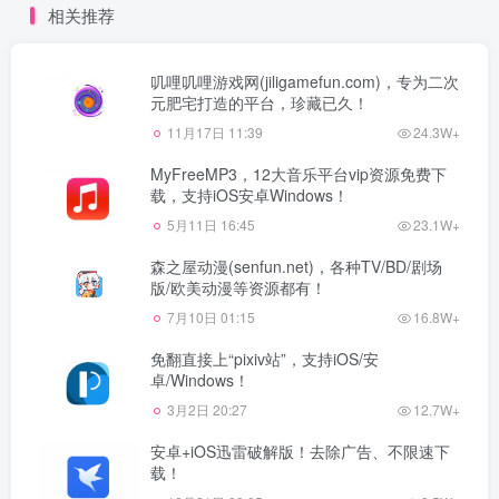
相关推荐
叽哩叽哩游戏网(jiligamefun.com)，专为二次
元肥宅打造的平台，珍藏已久！
11月17日 11:39
24.3W+
MyFreeMP3，12大音乐平台vip资源免费下
载，支持iOS安卓Windows！
5月11日 16:45
23.1W+
森之屋动漫(senfun.net)，各种TV/BD/剧场
版/欧美动漫等资源都有！
7月10日 01:15
16.8W+
免翻直接上“pixiv站”，支持iOS/安
卓/Windows！
3月2日 20:27
12.7W+
安卓+iOS迅雷破解版！去除广告、不限速下
载！