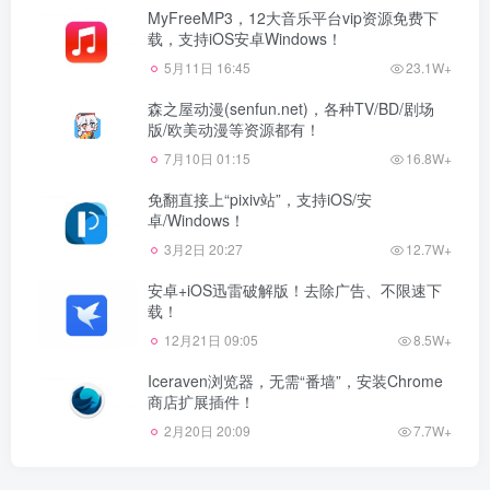
MyFreeMP3，12大音乐平台vip资源免费下
载，支持iOS安卓Windows！
5月11日 16:45
23.1W+
森之屋动漫(senfun.net)，各种TV/BD/剧场
版/欧美动漫等资源都有！
7月10日 01:15
16.8W+
免翻直接上“pixiv站”，支持iOS/安
卓/Windows！
3月2日 20:27
12.7W+
安卓+iOS迅雷破解版！去除广告、不限速下
载！
12月21日 09:05
8.5W+
Iceraven浏览器，无需“番墙”，安装Chrome
商店扩展插件！
2月20日 20:09
7.7W+