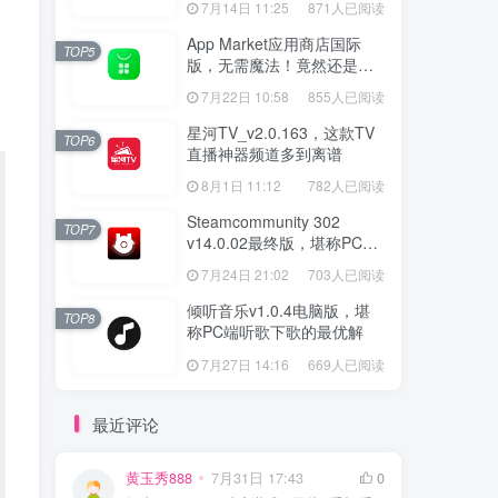
7月14日 11:25
871人已阅读
App Market应用商店国际
TOP5
版，无需魔法！竟然还是大
厂出品？
7月22日 10:58
855人已阅读
星河TV_v2.0.163，这款TV
TOP6
直播神器频道多到离谱
8月1日 11:12
782人已阅读
Steamcommunity 302
TOP7
v14.0.02最终版，堪称PC玩
家必备的网络工具箱
7月24日 21:02
703人已阅读
倾听音乐v1.0.4电脑版，堪
TOP8
称PC端听歌下歌的最优解
7月27日 14:16
669人已阅读
最近评论
黄玉秀888
7月31日 17:43
0