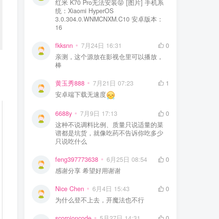
红米 K70 Pro无法安装😝 [图片] 手机系
统：Xiaomi HyperOS
3.0.304.0.WNMCNXM.C10 安卓版本：
16
fkksnn
7月24日 16:31
0
亲测，这个源放在影视仓里可以播放，
棒
黄玉秀888
7月21日 07:23
1
安卓端下载无速度
6688y
7月9日 17:13
0
这种不说调料比例、质量只说适量的菜
谱都是坑货，就像吃药不告诉你吃多少
只说吃什么
feng397773638
6月25日 08:54
0
感谢分享 希望好用谢谢
Nice Chen
6月4日 15:43
0
为什么登不上去，开魔法也不行
scorpioncode
5月27日 14:31
0