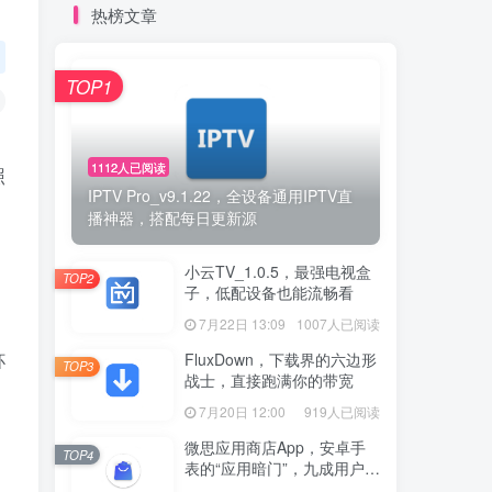
热榜文章
TOP1
1112人已阅读
照
IPTV Pro_v9.1.22，全设备通用IPTV直
播神器，搭配每日更新源
小云TV_1.0.5，最强电视盒
TOP2
子，低配设备也能流畅看
7月22日 13:09
1007人已阅读
杯
FluxDown，下载界的六边形
TOP3
战士，直接跑满你的带宽
7月20日 12:00
919人已阅读
微思应用商店App，安卓手
TOP4
表的“应用暗门”，九成用户还
没发现