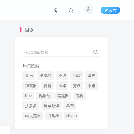
发布
搜索
开启精彩搜索
热门搜索
音乐
浏览器
小说
迅雷
漫画
加速器
抖音
水印
剪映
小米
free
视频号
笔趣阁
电视
拼多多
屏幕翻译
幕布
qq浏览器
斗地主
steam