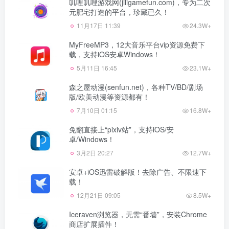
叽哩叽哩游戏网(jiligamefun.com)，专为二次
元肥宅打造的平台，珍藏已久！
11月17日 11:39
24.3W+
MyFreeMP3，12大音乐平台vip资源免费下
载，支持iOS安卓Windows！
5月11日 16:45
23.1W+
森之屋动漫(senfun.net)，各种TV/BD/剧场
版/欧美动漫等资源都有！
7月10日 01:15
16.8W+
免翻直接上“pixiv站”，支持iOS/安
卓/Windows！
3月2日 20:27
12.7W+
安卓+iOS迅雷破解版！去除广告、不限速下
载！
12月21日 09:05
8.5W+
Iceraven浏览器，无需“番墙”，安装Chrome
商店扩展插件！