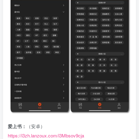
爱上书：
（安卓）
https://i3zh.lanzou
x
.com/i3Mbsov9cja