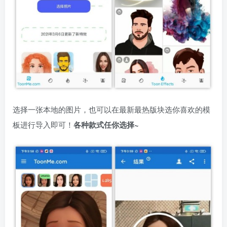
选择一张本地的图片，也可以在最新最热版块选你喜欢的模
板进行导入即可！
各种款式任你选择~