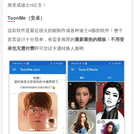
身变成迪士ni公主！
ToonMe（安卓）
这款软件是最近很火的能制作成各种迪士ni脸的软件！整个
首页设计十分简单，有蛮多推荐的
最新最热的模板
！
不用登
录也无需付费
即可尝试卡通转换人脸哟