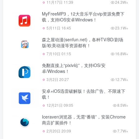
11月17日 11:39
24.3W+
MyFreeMP3，12大音乐平台vip资源免费下
载，支持iOS安卓Windows！
5月11日 16:45
23.1W+
森之屋动漫(senfun.net)，各种TV/BD/剧场
版/欧美动漫等资源都有！
7月10日 01:15
16.8W+
免翻直接上“pixiv站”，支持iOS/安
卓/Windows！
3月2日 20:27
12.7W+
安卓+iOS迅雷破解版！去除广告、不限速下
载！
12月21日 09:05
8.5W+
Iceraven浏览器，无需“番墙”，安装Chrome
商店扩展插件！
2月20日 20:09
7.7W+