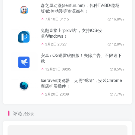
森之屋动漫(senfun.net)，各种TV/BD/剧场
版/欧美动漫等资源都有！
7月10日 01:15
16.8W+
免翻直接上“pixiv站”，支持iOS/安
卓/Windows！
3月2日 20:27
12.8W+
安卓+iOS迅雷破解版！去除广告、不限速下
载！
12月21日 09:05
8.5W+
Iceraven浏览器，无需“番墙”，安装Chrome
商店扩展插件！
2月20日 20:09
7.7W+
评论
抢沙发