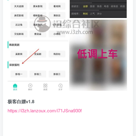
极客白嫖v1.8
https://i3zh.lanzou
x
.com/i71JSna930f