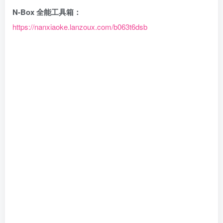
N-Box 全能工具箱：
https://nanxiaoke.lanzou
x
.com/b063t6dsb