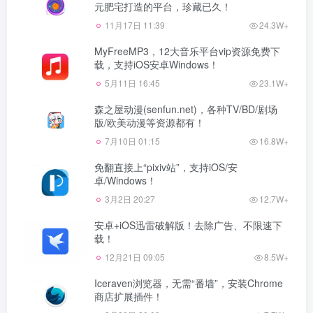
元肥宅打造的平台，珍藏已久！
11月17日 11:39
24.3W+
MyFreeMP3，12大音乐平台vip资源免费下
载，支持iOS安卓Windows！
5月11日 16:45
23.1W+
森之屋动漫(senfun.net)，各种TV/BD/剧场
版/欧美动漫等资源都有！
7月10日 01:15
16.8W+
免翻直接上“pixiv站”，支持iOS/安
卓/Windows！
3月2日 20:27
12.7W+
安卓+iOS迅雷破解版！去除广告、不限速下
载！
12月21日 09:05
8.5W+
Iceraven浏览器，无需“番墙”，安装Chrome
商店扩展插件！