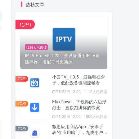
热榜文章
TOP1
1218人已阅读
IPTV Pro_v9.1.22，全设备通用IPTV直
播神器，搭配每日更新源
小云TV_1.0.5，最强电视盒
TOP2
子，低配设备也能流畅看
7月22日 13:09
1112人已阅读
FluxDown，下载界的六边形
TOP3
战士，直接跑满你的带宽
7月20日 12:00
1005人已阅读
微思应用商店App，安卓手
TOP4
表的“应用暗门”，九成用户还
没发现