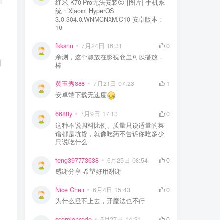
红米 K70 Pro无法安装😝 [图片] 手机系
统：Xiaomi HyperOS
3.0.304.0.WNMCNXM.C10 安卓版本：
16
fkksnn
7月24日 16:31
0
亲测，这个源放在影视仓里可以播放，
可
棒
黄玉秀888
7月21日 07:23
1
安卓端下载无速度
6688y
7月9日 17:13
0
这种不说调料比例、质量只说适量的菜
谱都是坑货，就像吃药不告诉你吃多少
只说吃什么
feng397773638
6月25日 08:54
0
感谢分享 希望好用谢谢
Nice Chen
6月4日 15:43
0
为什么登不上去，开魔法也不行
scorpioncode
5月27日 14:31
0