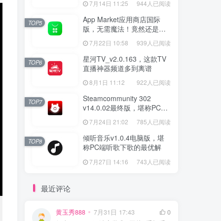
7月14日 11:25
944人已阅读
App Market应用商店国际
TOP5
版，无需魔法！竟然还是大
厂出品？
7月22日 10:58
939人已阅读
星河TV_v2.0.163，这款TV
TOP6
直播神器频道多到离谱
8月1日 11:12
922人已阅读
Steamcommunity 302
TOP7
v14.0.02最终版，堪称PC玩
家必备的网络工具箱
7月24日 21:02
785人已阅读
倾听音乐v1.0.4电脑版，堪
TOP8
称PC端听歌下歌的最优解
7月27日 14:16
743人已阅读
最近评论
黄玉秀888
7月31日 17:43
0