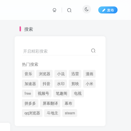
发布
搜索
开启精彩搜索
热门搜索
音乐
浏览器
小说
迅雷
漫画
加速器
抖音
水印
剪映
小米
free
视频号
笔趣阁
电视
拼多多
屏幕翻译
幕布
qq浏览器
斗地主
steam