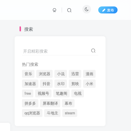
发布
搜索
开启精彩搜索
热门搜索
音乐
浏览器
小说
迅雷
漫画
加速器
抖音
水印
剪映
小米
free
视频号
笔趣阁
电视
拼多多
屏幕翻译
幕布
qq浏览器
斗地主
steam