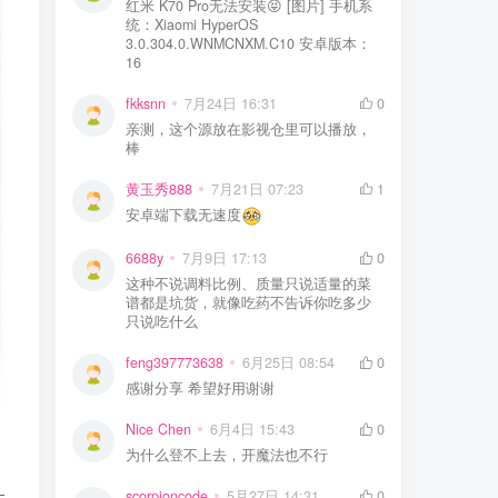
红米 K70 Pro无法安装😝 [图片] 手机系
统：Xiaomi HyperOS
3.0.304.0.WNMCNXM.C10 安卓版本：
16
fkksnn
7月24日 16:31
0
亲测，这个源放在影视仓里可以播放，
棒
黄玉秀888
7月21日 07:23
1
安卓端下载无速度
6688y
7月9日 17:13
0
这种不说调料比例、质量只说适量的菜
谱都是坑货，就像吃药不告诉你吃多少
只说吃什么
feng397773638
6月25日 08:54
0
感谢分享 希望好用谢谢
Nice Chen
6月4日 15:43
0
为什么登不上去，开魔法也不行
scorpioncode
5月27日 14:31
0