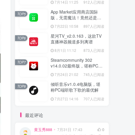
7月14日 11:25
912人已阅读
App Market应用商店国际
TOP5
版，无需魔法！竟然还是大
厂出品？
7月22日 10:58
897人已阅读
星河TV_v2.0.163，这款TV
TOP6
直播神器频道多到离谱
8月1日 11:12
873人已阅读
Steamcommunity 302
TOP7
v14.0.02最终版，堪称PC玩
家必备的网络工具箱
7月24日 21:02
745人已阅读
倾听音乐v1.0.4电脑版，堪
TOP8
称PC端听歌下歌的最优解
7月27日 14:16
707人已阅读
最近评论
黄玉秀888
7月31日 17:43
0