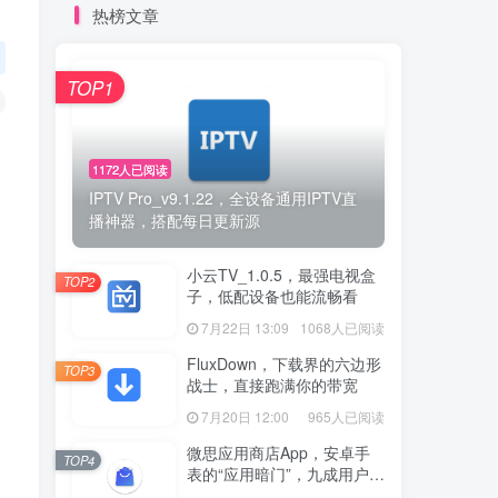
热榜文章
TOP1
；
1172人已阅读
IPTV Pro_v9.1.22，全设备通用IPTV直
播神器，搭配每日更新源
小云TV_1.0.5，最强电视盒
TOP2
子，低配设备也能流畅看
7月22日 13:09
1068人已阅读
FluxDown，下载界的六边形
TOP3
战士，直接跑满你的带宽
7月20日 12:00
965人已阅读
微思应用商店App，安卓手
TOP4
表的“应用暗门”，九成用户还
没发现