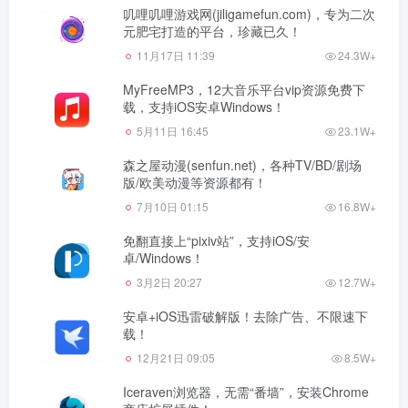
叽哩叽哩游戏网(jiligamefun.com)，专为二次
元肥宅打造的平台，珍藏已久！
11月17日 11:39
24.3W+
MyFreeMP3，12大音乐平台vip资源免费下
载，支持iOS安卓Windows！
5月11日 16:45
23.1W+
森之屋动漫(senfun.net)，各种TV/BD/剧场
版/欧美动漫等资源都有！
7月10日 01:15
16.8W+
免翻直接上“pixiv站”，支持iOS/安
卓/Windows！
3月2日 20:27
12.7W+
安卓+iOS迅雷破解版！去除广告、不限速下
载！
12月21日 09:05
8.5W+
Iceraven浏览器，无需“番墙”，安装Chrome