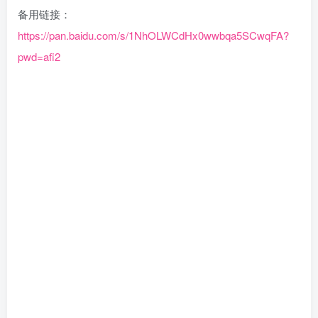
备用链接：
https://pan.baidu.com/s/1NhOLWCdHx0wwbqa5SCwqFA?
pwd=afi2