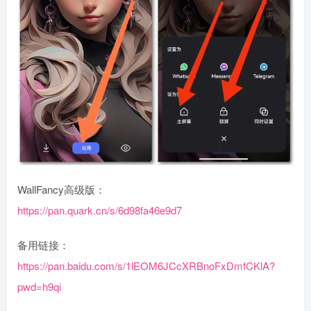
WallFancy高级版：
https://pan.quark.cn/s/6d98fa46e9d7
备用链接：
https://pan.baidu.com/s/1lEOM6JCcXRBnoFxDmfCKlA?
pwd=h9qi