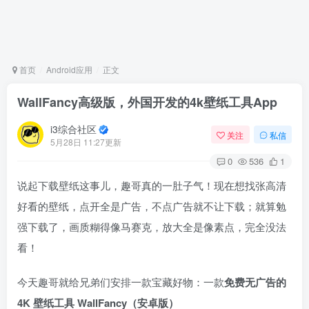
首页
Android应用
正文
WallFancy高级版，外国开发的4k壁纸工具App
i3综合社区
关注
私信
5月28日 11:27更新
0
536
1
说起下载壁纸这事儿，趣哥真的一肚子气！现在想找张高清
好看的壁纸，点开全是广告，不点广告就不让下载；就算勉
强下载了，画质糊得像马赛克，放大全是像素点，完全没法
看！
今天趣哥就给兄弟们安排一款宝藏好物：一款
免费无广告的
4K 壁纸工具 WallFancy（安卓版）