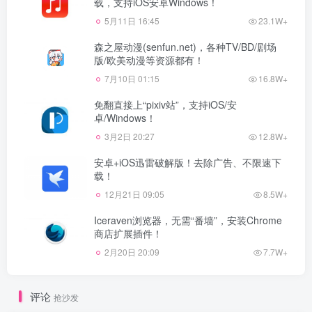
载，支持iOS安卓Windows！
5月11日 16:45
23.1W+
森之屋动漫(senfun.net)，各种TV/BD/剧场
版/欧美动漫等资源都有！
7月10日 01:15
16.8W+
免翻直接上“pixiv站”，支持iOS/安
卓/Windows！
3月2日 20:27
12.8W+
安卓+iOS迅雷破解版！去除广告、不限速下
载！
12月21日 09:05
8.5W+
Iceraven浏览器，无需“番墙”，安装Chrome
商店扩展插件！
2月20日 20:09
7.7W+
评论
抢沙发