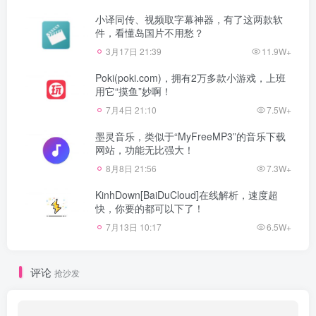
小译同传、视频取字幕神器，有了这两款软
件，看懂岛国片不用愁？
3月17日 21:39
11.9W+
Poki(poki.com)，拥有2万多款小游戏，上班
用它“摸鱼”妙啊！
7月4日 21:10
7.5W+
墨灵音乐，类似于“MyFreeMP3”的音乐下载
网站，功能无比强大！
8月8日 21:56
7.3W+
KinhDown[BaiDuCloud]在线解析，速度超
快，你要的都可以下了！
7月13日 10:17
6.5W+
评论
抢沙发