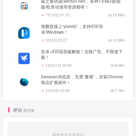
森之屋动漫(senfun.net)，各种TV/BD/剧场
版/欧美动漫等资源都有！
7月10日 01:15
16.8W+
免翻直接上“pixiv站”，支持iOS/安
卓/Windows！
3月2日 20:27
12.8W+
安卓+iOS迅雷破解版！去除广告、不限速下
载！
12月21日 09:05
8.5W+
Iceraven浏览器，无需“番墙”，安装Chrome
商店扩展插件！
2月20日 20:09
7.7W+
评论
抢沙发
请登录后发表评论