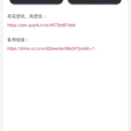
荷花壁纸、凤壁纸：
https://pan.quark.cn/s/4ff73bd97ebb
备用链接：
https://drive.uc.cn/s/d2aeedac98e24?public=1