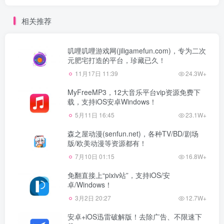
相关推荐
叽哩叽哩游戏网(jiligamefun.com)，专为二次
元肥宅打造的平台，珍藏已久！
11月17日 11:39
24.3W+
MyFreeMP3，12大音乐平台vip资源免费下
载，支持iOS安卓Windows！
5月11日 16:45
23.1W+
森之屋动漫(senfun.net)，各种TV/BD/剧场
版/欧美动漫等资源都有！
7月10日 01:15
16.8W+
免翻直接上“pixiv站”，支持iOS/安
卓/Windows！
3月2日 20:27
12.7W+
安卓+iOS迅雷破解版！去除广告、不限速下