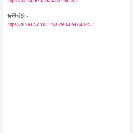
https://pan.quark.cn/s/b0de7e9cf2aa
备用链接：
https://drive.uc.cn/s/11b362fe068a4?public=1