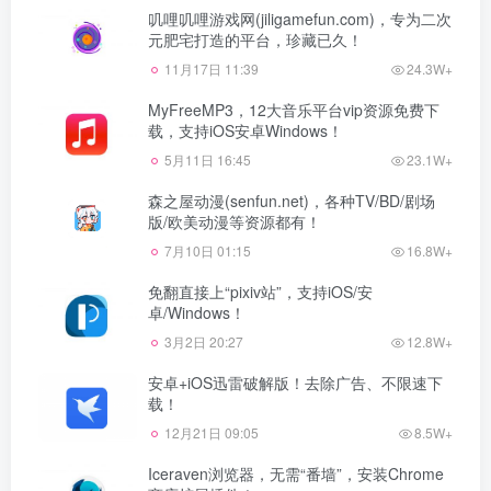
叽哩叽哩游戏网(jiligamefun.com)，专为二次
元肥宅打造的平台，珍藏已久！
11月17日 11:39
24.3W+
MyFreeMP3，12大音乐平台vip资源免费下
载，支持iOS安卓Windows！
5月11日 16:45
23.1W+
森之屋动漫(senfun.net)，各种TV/BD/剧场
版/欧美动漫等资源都有！
7月10日 01:15
16.8W+
免翻直接上“pixiv站”，支持iOS/安
卓/Windows！
3月2日 20:27
12.8W+
安卓+iOS迅雷破解版！去除广告、不限速下
载！
12月21日 09:05
8.5W+
Iceraven浏览器，无需“番墙”，安装Chrome