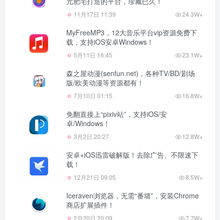
元肥宅打造的平台，珍藏已久！
11月17日 11:39
24.3W+
MyFreeMP3，12大音乐平台vip资源免费下
载，支持iOS安卓Windows！
5月11日 16:45
23.1W+
森之屋动漫(senfun.net)，各种TV/BD/剧场
版/欧美动漫等资源都有！
7月10日 01:15
16.8W+
免翻直接上“pixiv站”，支持iOS/安
卓/Windows！
3月2日 20:27
12.8W+
安卓+iOS迅雷破解版！去除广告、不限速下
载！
12月21日 09:05
8.5W+
Iceraven浏览器，无需“番墙”，安装Chrome
商店扩展插件！
2月20日 20:09
7.7W+