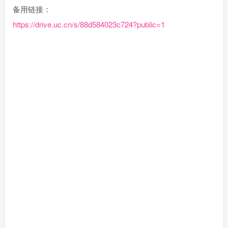
备用链接：
https://drive.uc.cn/s/88d584023c724?public=1