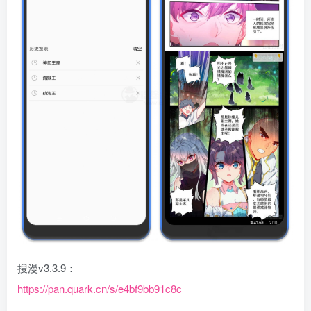
搜漫v3.3.9：
https://pan.quark.cn/s/e4bf9bb91c8c