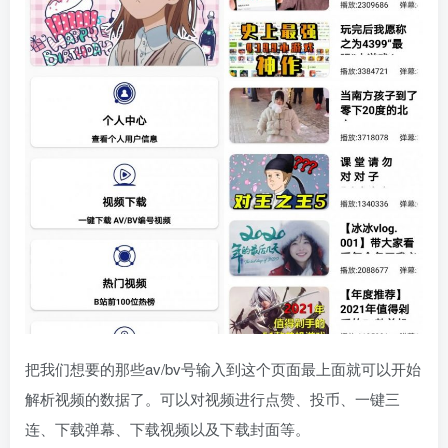
把我们想要的那些av/bv号输入到这个页面最上面就可以开始
解析视频的数据了。可以对视频进行点赞、投币、一键三
连、下载弹幕、下载视频以及下载封面等。