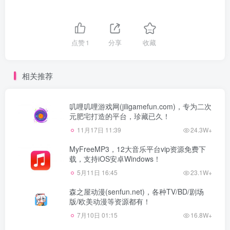
点赞
1
分享
收藏
相关推荐
叽哩叽哩游戏网(jiligamefun.com)，专为二次
元肥宅打造的平台，珍藏已久！
11月17日 11:39
24.3W+
MyFreeMP3，12大音乐平台vip资源免费下
载，支持iOS安卓Windows！
5月11日 16:45
23.1W+
森之屋动漫(senfun.net)，各种TV/BD/剧场
版/欧美动漫等资源都有！
7月10日 01:15
16.8W+