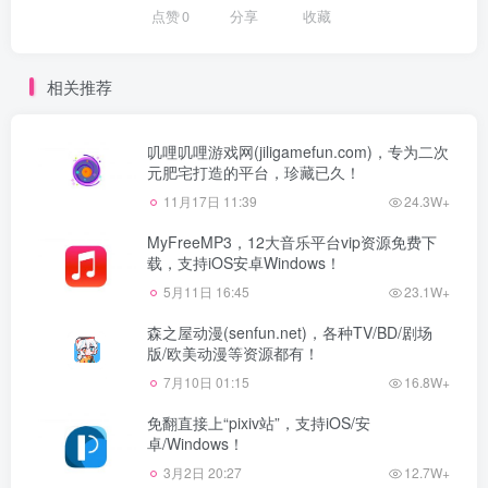
点赞
0
分享
收藏
相关推荐
叽哩叽哩游戏网(jiligamefun.com)，专为二次
元肥宅打造的平台，珍藏已久！
11月17日 11:39
24.3W+
MyFreeMP3，12大音乐平台vip资源免费下
载，支持iOS安卓Windows！
5月11日 16:45
23.1W+
森之屋动漫(senfun.net)，各种TV/BD/剧场
版/欧美动漫等资源都有！
7月10日 01:15
16.8W+
免翻直接上“pixiv站”，支持iOS/安
卓/Windows！
3月2日 20:27
12.7W+