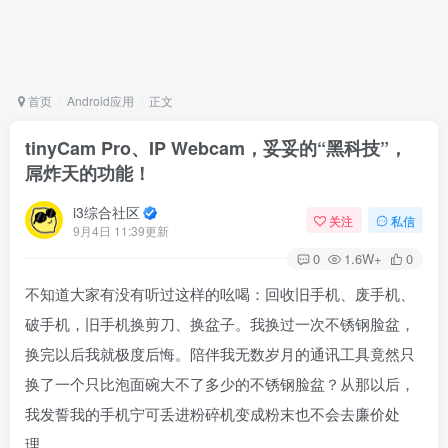
首页
Android应用
正文
tinyCam Pro、IP Webcam，妥妥的“黑科技”，
屌炸天的功能！
i3综合社区
关注
私信
9月4日 11:39更新
0
1.6W+
0
不知道大家有没有听过这样的吆喝：回收旧手机、废手机、
破手机，旧手机换剪刀、换盆子。我换过一次不锈钢脸盆，
换完以后我就极度后悔。陪伴我无数岁月的通讯工具竟然只
换了一个只比泡面碗大不了多少的不锈钢脸盆？从那以后，
我发誓我的手机宁可丢进粉碎机变成粉末也不会去廉价处
理。