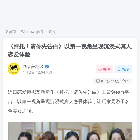
首页
Windows软件
正文
《拜托！请你先告白》以第一视角呈现沉浸式真人
恋爱体验
i3综合社区
关注
私信
1月2日 12:04更新
0
1105
1
近日恋爱模拟互动新作《拜托！请你先告白》上架Steam平
台，以第一视角呈现沉浸式真人恋爱体验，让玩家周游于各
色美女之间。