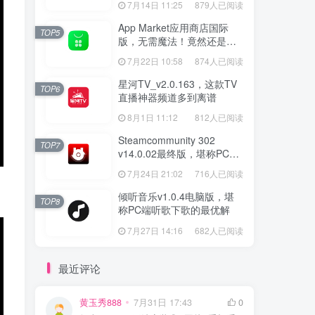
7月14日 11:25
879人已阅读
App Market应用商店国际
TOP5
版，无需魔法！竟然还是大
厂出品？
7月22日 10:58
874人已阅读
星河TV_v2.0.163，这款TV
TOP6
直播神器频道多到离谱
8月1日 11:12
812人已阅读
Steamcommunity 302
TOP7
v14.0.02最终版，堪称PC玩
家必备的网络工具箱
7月24日 21:02
716人已阅读
倾听音乐v1.0.4电脑版，堪
TOP8
称PC端听歌下歌的最优解
7月27日 14:16
682人已阅读
最近评论
黄玉秀888
7月31日 17:43
0