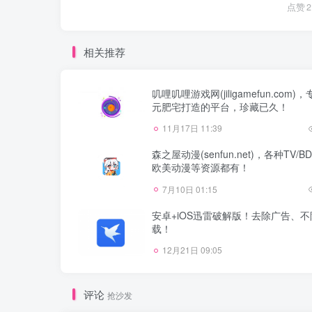
点赞
2
相关推荐
叽哩叽哩游戏网(jiligamefun.com)
元肥宅打造的平台，珍藏已久！
11月17日 11:39
森之屋动漫(senfun.net)，各种TV/B
欧美动漫等资源都有！
7月10日 01:15
安卓+iOS迅雷破解版！去除广告、
载！
12月21日 09:05
评论
抢沙发