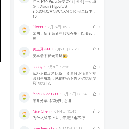
红米 K70 Pro无法安装😝 [图片] 手机系
统：Xiaomi HyperOS
3.0.304.0.WNMCNXM.C10 安卓版本：
16
fkksnn
7月24日 16:31
0
亲测，这个源放在影视仓里可以播放，
棒
黄玉秀888
7月21日 07:23
1
安卓端下载无速度
6688y
7月9日 17:13
0
这种不说调料比例、质量只说适量的菜
谱都是坑货，就像吃药不告诉你吃多少
只说吃什么
feng397773638
6月25日 08:54
0
感谢分享 希望好用谢谢
Nice Chen
6月4日 15:43
0
为什么登不上去，开魔法也不行
scorpioncode
5月27日 14:31
0