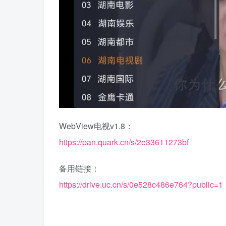
WebView电视v1.8：
https://pan.quark.cn/s/2e33611273bf
备用链接：
https://drive.uc.cn/s/0e528c486e764?public=1