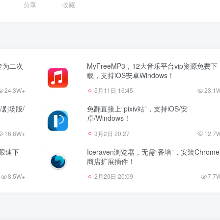
分享
收藏
，专为二次
MyFreeMP3，12大音乐平台vip资源免费下
载，支持iOS安卓Windows！
24.3W+
5月11日 16:45
23.1
D/剧场版/
免翻直接上“pixiv站”，支持iOS/安
卓/Windows！
16.8W+
3月2日 20:27
12.7
不限速下
Iceraven浏览器，无需“番墙”，安装Chrome
商店扩展插件！
8.5W+
2月20日 20:09
7.7