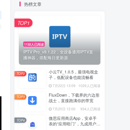
热榜文章
TOP1
1132人已阅读
IPTV Pro_v9.1.22，全设备通用IPTV直
播神器，搭配每日更新源
小云TV_1.0.5，最强电视盒
TOP2
子，低配设备也能流畅看
7月22日 13:09
1029人已阅读
FluxDown，下载界的六边形
TOP3
战士，直接跑满你的带宽
7月20日 12:00
934人已阅读
微思应用商店App，安卓手
TOP4
表的“应用暗门”，九成用户还
没发现