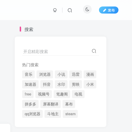
发布
搜索
开启精彩搜索
热门搜索
音乐
浏览器
小说
迅雷
漫画
加速器
抖音
水印
剪映
小米
free
视频号
笔趣阁
电视
拼多多
屏幕翻译
幕布
qq浏览器
斗地主
steam