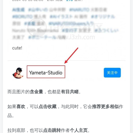
而且图片的
含金量
，也都是
有目共睹
。
如果
喜欢
，可以
点击收藏
，与此同时，它会
推荐更多相似
作
品。
拉到底部，也可以
点击跳转
作者
个人主页
。