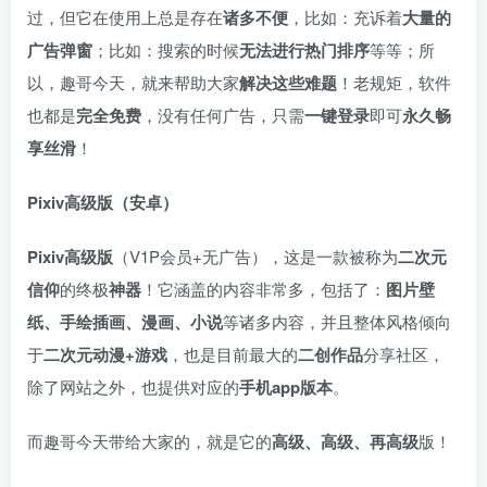
过，但它在使用上总是存在
诸多不便
，比如：充诉着
大量的
广告弹窗
；比如：搜索的时候
无法
进行热门排序
等等；所
以，趣哥今天，就来帮助大家
解决这些难题
！老规矩，软件
也都是
完全免费
，没有任何广告，只需
一键登录
即可
永久畅
享丝滑
！
Pixiv高级版（安卓）
Pixiv高级版
（V1P会员+无广告），这是一款被称为
二次元
信仰
的终极
神器
！它涵盖的内容非常多，包括了：
图片壁
纸、手绘插画、漫画、小说
等诸多内容，并且整体风格倾向
于
二次元动漫+游戏
，也是目前最大的
二创作品
分享社区，
除了网站之外，也提供对应的
手机app版本
。
而趣哥今天带给大家的，就是它的
高级、高级、再高级
版！