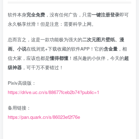
软件本身
完全免费
，没有任何广告，只需
一键注册登录
即可
永久畅享丝滑！但是注意：需要科学上网。
总而言之，这是一款功能极为强大的
二次元图片壁纸、漫
画、小说
在线浏览+下载收藏的软件APP！它的
含金量
，相
信大家，应该也都是
懂得都懂
！感兴趣的小伙伴，今天的
超
级神器
，可千万不要错过！
Pixiv高级版：
https://drive.uc.cn/s/88677fceb2b74?public=1
备用链接：
https://pan.quark.cn/s/86023ef2f76e