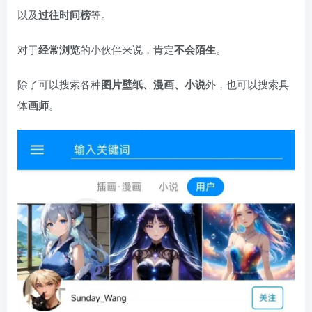
以及
过往时间榜
等。
对于
经常浏览
的小伙伴来说，肯定
不会陌生
。
除了可以搜索各种
图片壁纸、漫画、小说
外，也可以搜索具
体
画师
。