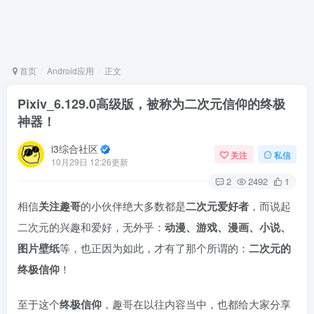
首页
Android应用
正文
Pixiv_6.129.0高级版，被称为二次元信仰的终极
神器！
i3综合社区
关注
私信
10月29日 12:26更新
2
2492
1
相信
关注趣哥
的小伙伴绝大多数都是
二次元爱好者
，而说起
二次元的兴趣和爱好，无外乎：
动漫、游戏、漫画、小说、
图片壁纸
等，也正因为如此，才有了那个所谓的：
二次元的
终极信仰
！
至于这个
终极信仰
，趣哥在以往内容当中，也都给大家分享