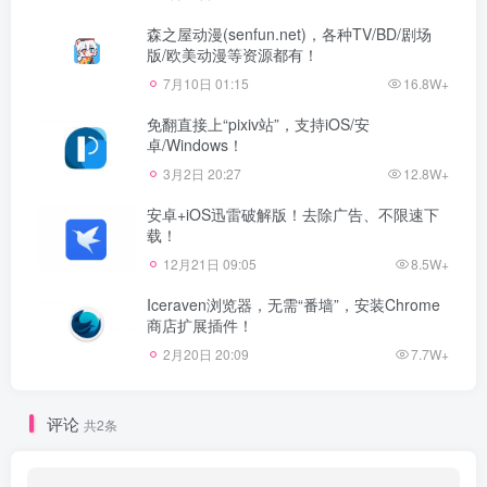
森之屋动漫(senfun.net)，各种TV/BD/剧场
版/欧美动漫等资源都有！
7月10日 01:15
16.8W+
免翻直接上“pixiv站”，支持iOS/安
卓/Windows！
3月2日 20:27
12.8W+
安卓+iOS迅雷破解版！去除广告、不限速下
载！
12月21日 09:05
8.5W+
Iceraven浏览器，无需“番墙”，安装Chrome
商店扩展插件！
2月20日 20:09
7.7W+
评论
共2条