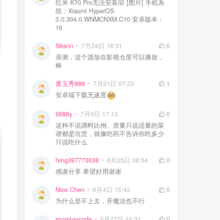
红米 K70 Pro无法安装😝 [图片] 手机系
统：Xiaomi HyperOS
3.0.304.0.WNMCNXM.C10 安卓版本：
16
fkksnn
7月24日 16:31
0
亲测，这个源放在影视仓里可以播放，
棒
黄玉秀888
7月21日 07:23
1
安卓端下载无速度
6688y
7月9日 17:13
0
这种不说调料比例、质量只说适量的菜
谱都是坑货，就像吃药不告诉你吃多少
只说吃什么
feng397773638
6月25日 08:54
0
感谢分享 希望好用谢谢
Nice Chen
6月4日 15:43
0
为什么登不上去，开魔法也不行
scorpioncode
5月27日 14:31
0