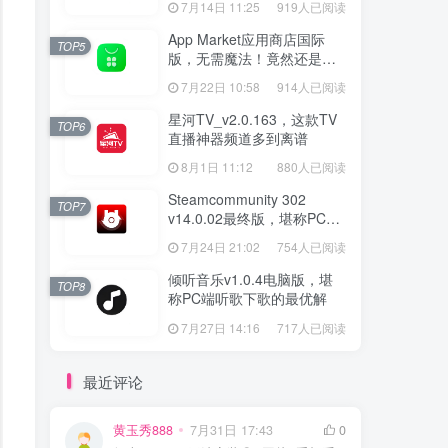
7月14日 11:25
919人已阅读
App Market应用商店国际
TOP5
版，无需魔法！竟然还是大
厂出品？
7月22日 10:58
914人已阅读
星河TV_v2.0.163，这款TV
TOP6
直播神器频道多到离谱
8月1日 11:12
880人已阅读
Steamcommunity 302
TOP7
v14.0.02最终版，堪称PC玩
家必备的网络工具箱
7月24日 21:02
754人已阅读
倾听音乐v1.0.4电脑版，堪
TOP8
称PC端听歌下歌的最优解
7月27日 14:16
717人已阅读
最近评论
黄玉秀888
7月31日 17:43
0