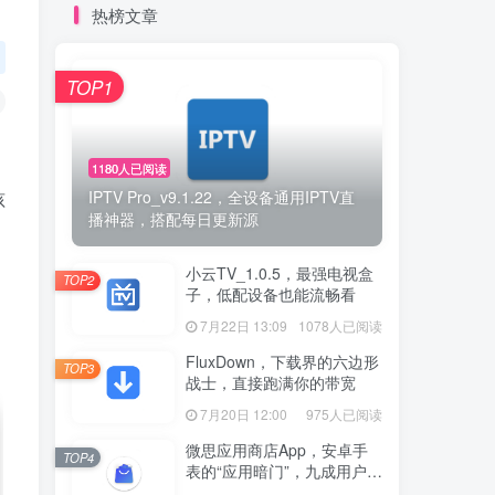
热榜文章
TOP1
1180人已阅读
IPTV Pro_v9.1.22，全设备通用IPTV直
孩
播神器，搭配每日更新源
小云TV_1.0.5，最强电视盒
TOP2
子，低配设备也能流畅看
7月22日 13:09
1078人已阅读
FluxDown，下载界的六边形
TOP3
战士，直接跑满你的带宽
7月20日 12:00
975人已阅读
微思应用商店App，安卓手
TOP4
表的“应用暗门”，九成用户还
没发现