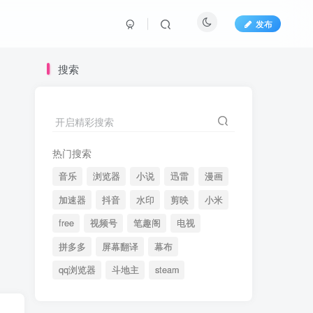
发布
搜索
开启精彩搜索
热门搜索
音乐
浏览器
小说
迅雷
漫画
加速器
抖音
水印
剪映
小米
free
视频号
笔趣阁
电视
拼多多
屏幕翻译
幕布
qq浏览器
斗地主
steam