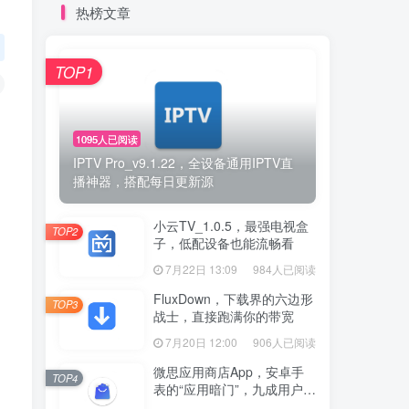
热榜文章
TOP1
1095人已阅读
IPTV Pro_v9.1.22，全设备通用IPTV直
播神器，搭配每日更新源
小云TV_1.0.5，最强电视盒
TOP2
子，低配设备也能流畅看
7月22日 13:09
984人已阅读
FluxDown，下载界的六边形
TOP3
战士，直接跑满你的带宽
7月20日 12:00
906人已阅读
微思应用商店App，安卓手
TOP4
表的“应用暗门”，九成用户还
没发现