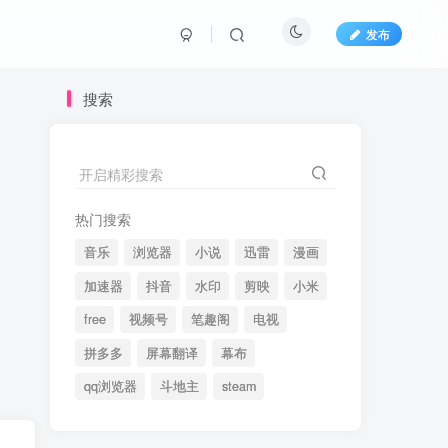
发布
搜索
开启精彩搜索
热门搜索
音乐
浏览器
小说
迅雷
漫画
加速器
抖音
水印
剪映
小米
free
视频号
笔趣阁
电视
拼多多
屏幕翻译
幕布
qq浏览器
斗地主
steam