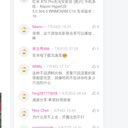
红米 K70 Pro无法安装😝 [图片] 手机系
统：Xiaomi HyperOS
3.0.304.0.WNMCNXM.C10 安卓版本：
16
fkksnn
7月24日 16:31
0
亲测，这个源放在影视仓里可以播放，
棒
黄玉秀888
7月21日 07:23
1
安卓端下载无速度
6688y
7月9日 17:13
0
这种不说调料比例、质量只说适量的菜
谱都是坑货，就像吃药不告诉你吃多少
只说吃什么
feng397773638
6月25日 08:54
0
感谢分享 希望好用谢谢
Nice Chen
6月4日 15:43
0
为什么登不上去，开魔法也不行
scorpioncode
5月27日 14:31
0