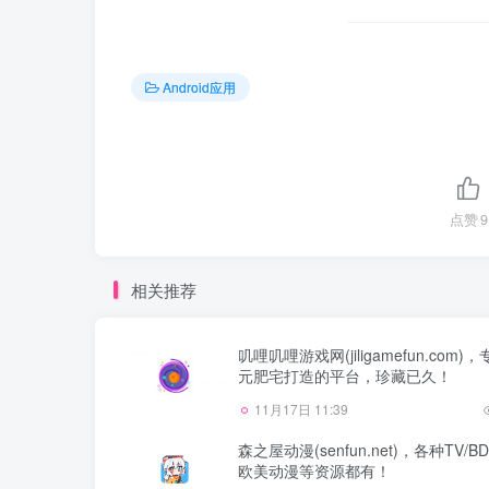
Android应用
点赞
9
相关推荐
叽哩叽哩游戏网(jiligamefun.com)
元肥宅打造的平台，珍藏已久！
11月17日 11:39
森之屋动漫(senfun.net)，各种TV/B
欧美动漫等资源都有！