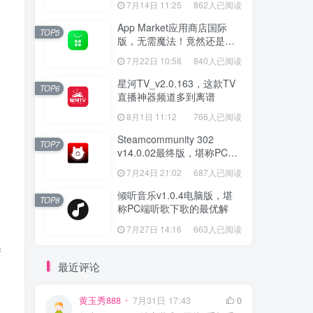
7月14日 11:25
862人已阅读
App Market应用商店国际
TOP5
版，无需魔法！竟然还是大
厂出品？
7月22日 10:58
840人已阅读
星河TV_v2.0.163，这款TV
TOP6
直播神器频道多到离谱
8月1日 11:12
766人已阅读
Steamcommunity 302
TOP7
v14.0.02最终版，堪称PC玩
家必备的网络工具箱
7月24日 21:02
687人已阅读
倾听音乐v1.0.4电脑版，堪
TOP8
称PC端听歌下歌的最优解
7月27日 14:16
663人已阅读
安
最近评论
黄玉秀888
7月31日 17:43
0