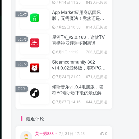
7月14日 11:25
843人已阅读
App Market应用商店国际
TOP5
版，无需魔法！竟然还是大
厂出品？
7月22日 10:58
814人已阅读
星河TV_v2.0.163，这款TV
TOP6
直播神器频道多到离谱
8月1日 11:12
723人已阅读
Steamcommunity 302
TOP7
v14.0.02最终版，堪称PC玩
家必备的网络工具箱
7月24日 21:02
671人已阅读
倾听音乐v1.0.4电脑版，堪
TOP8
称PC端听歌下歌的最优解
7月27日 14:16
644人已阅读
最近评论
黄玉秀888
7月31日 17:43
0