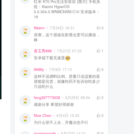
红米 K70 Pro无法安装😝 [图片] 手机系
统：Xiaomi HyperOS
3.0.304.0.WNMCNXM.C10 安卓版本：
16
fkksnn
7月24日 16:31
0
亲测，这个源放在影视仓里可以播放，
棒
黄玉秀888
7月21日 07:23
1
安卓端下载无速度
6688y
7月9日 17:13
0
这种不说调料比例、质量只说适量的菜
谱都是坑货，就像吃药不告诉你吃多少
只说吃什么
feng397773638
6月25日 08:54
0
感谢分享 希望好用谢谢
Nice Chen
6月4日 15:43
0
为什么登不上去，开魔法也不行
。
scorpioncode
5月27日 14:31
0