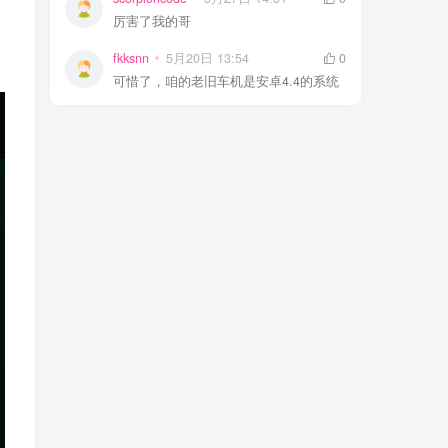
厉害了我的哥
fkksnn
5月20日 13:54
0
可惜了，咱的老旧车机是安卓4.4的系统