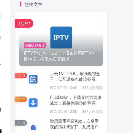
热榜文章
TOP1
调
1068人已阅读
IPTV Pro_v9.1.22，全设备通用IPTV直
播神器，搭配每日更新源
免
小云TV_1.0.5，最强电视盒
TOP2
子，低配设备也能流畅看
7月22日 13:09
963人已阅读
FluxDown，下载界的六边形
TOP3
战士，直接跑满你的带宽
格
7月20日 12:00
887人已阅读
微思应用商店App，安卓手
TOP4
表的“应用暗门”，九成用户还
没发现