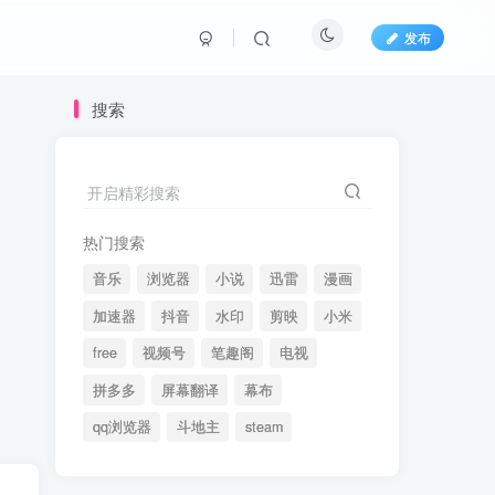
发布
搜索
开启精彩搜索
热门搜索
音乐
浏览器
小说
迅雷
漫画
加速器
抖音
水印
剪映
小米
free
视频号
笔趣阁
电视
拼多多
屏幕翻译
幕布
qq浏览器
斗地主
steam