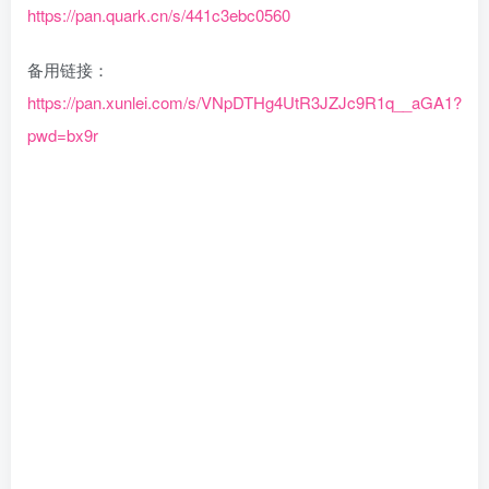
https://pan.quark.cn/s/441c3ebc0560
备用链接：
https://pan.xunlei.com/s/VNpDTHg4UtR3JZJc9R1q__aGA1?
pwd=bx9r