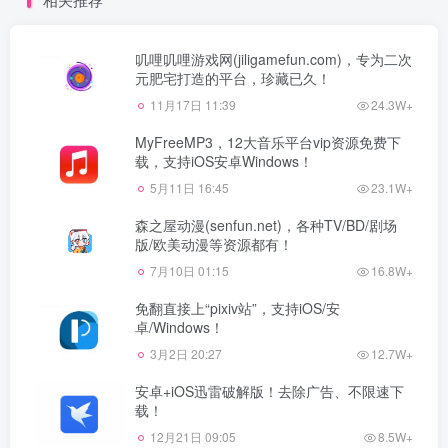
叽哩叽哩游戏网(jiligamefun.com)，专为二次
元肥宅打造的平台，珍藏已久！
11月17日 11:39
24.3W+
MyFreeMP3，12大音乐平台vip资源免费下
载，支持iOS安卓Windows！
5月11日 16:45
23.1W+
森之屋动漫(senfun.net)，各种TV/BD/剧场
版/欧美动漫等资源都有！
7月10日 01:15
16.8W+
免翻直接上“pixiv站”，支持iOS/安
卓/Windows！
3月2日 20:27
12.7W+
安卓+iOS迅雷破解版！去除广告、不限速下
载！
12月21日 09:05
8.5W+