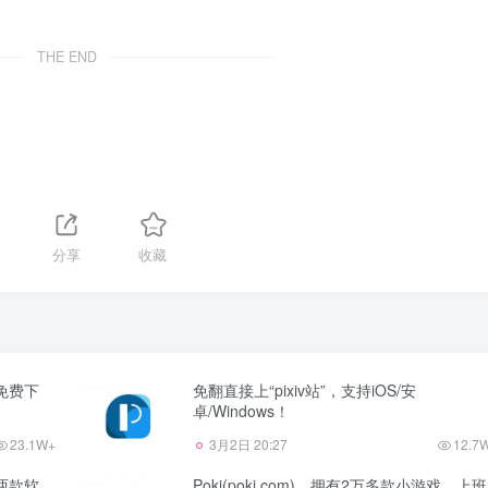
THE END
分享
收藏
源免费下
免翻直接上“pixiv站”，支持iOS/安
卓/Windows！
23.1W+
3月2日 20:27
12.7
两款软
Poki(poki.com)，拥有2万多款小游戏，上班