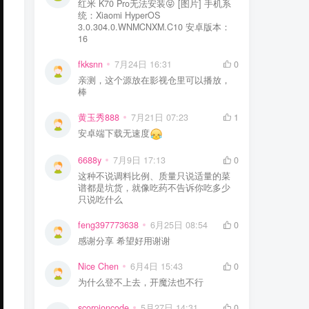
红米 K70 Pro无法安装😝 [图片] 手机系
统：Xiaomi HyperOS
3.0.304.0.WNMCNXM.C10 安卓版本：
16
fkksnn
7月24日 16:31
0
亲测，这个源放在影视仓里可以播放，
棒
黄玉秀888
7月21日 07:23
1
安卓端下载无速度
6688y
7月9日 17:13
0
这种不说调料比例、质量只说适量的菜
谱都是坑货，就像吃药不告诉你吃多少
只说吃什么
feng397773638
6月25日 08:54
0
感谢分享 希望好用谢谢
Nice Chen
6月4日 15:43
0
为什么登不上去，开魔法也不行
scorpioncode
5月27日 14:31
0