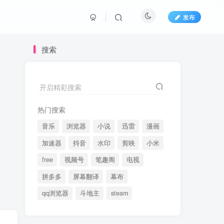
发布
搜索
开启精彩搜索
热门搜索
音乐
浏览器
小说
迅雷
漫画
加速器
抖音
水印
剪映
小米
free
视频号
笔趣阁
电视
拼多多
屏幕翻译
幕布
qq浏览器
斗地主
steam