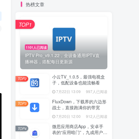
热榜文章
TOP1
1101人已阅读
IPTV Pro_v9.1.22，全设备通用IPTV直
播神器，搭配每日更新源
小云TV_1.0.5，最强电视盒
TOP2
子，低配设备也能流畅看
7月22日 13:09
997人已阅读
FluxDown，下载界的六边形
TOP3
战士，直接跑满你的带宽
7月20日 12:00
912人已阅读
微思应用商店App，安卓手
TOP4
表的“应用暗门”，九成用户还
没发现