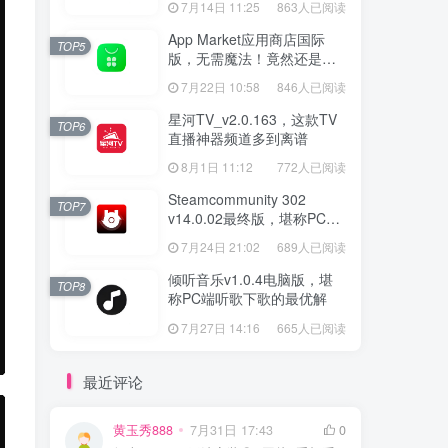
7月14日 11:25
863人已阅读
App Market应用商店国际
TOP5
版，无需魔法！竟然还是大
厂出品？
7月22日 10:58
846人已阅读
星河TV_v2.0.163，这款TV
TOP6
直播神器频道多到离谱
8月1日 11:12
772人已阅读
Steamcommunity 302
TOP7
v14.0.02最终版，堪称PC玩
家必备的网络工具箱
7月24日 21:02
689人已阅读
倾听音乐v1.0.4电脑版，堪
TOP8
称PC端听歌下歌的最优解
7月27日 14:16
665人已阅读
最近评论
黄玉秀888
7月31日 17:43
0