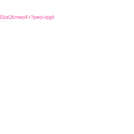
QV0S2aQ5mwpA1?pwd=qig9