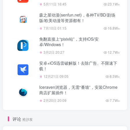
5月11日 16:45
23.1W+
森之屋动漫(senfun.net)，各种TV/BD/剧场
版/欧美动漫等资源都有！
7月10日 01:15
16.8W+
免翻直接上“pixiv站”，支持iOS/安
卓/Windows！
3月2日 20:27
12.7W+
安卓+iOS迅雷破解版！去除广告、不限速下
载！
12月21日 09:05
8.5W+
Iceraven浏览器，无需“番墙”，安装Chrome
商店扩展插件！
2月20日 20:09
7.7W+
评论
抢沙发