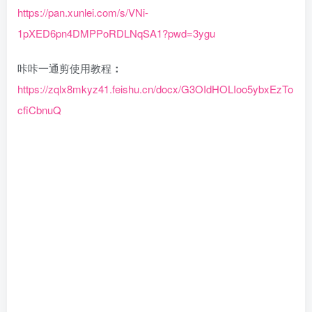
https://pan.xunlei.com/s/VNi-
1pXED6pn4DMPPoRDLNqSA1?pwd=3ygu
咔咔一通剪使用教程
：
https://zqlx8mkyz41.feishu.cn/docx/G3OIdHOLIoo5ybxEzTo
cfiCbnuQ