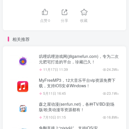
点赞
0
分享
收藏
相关推荐
叽哩叽哩游戏网(jiligamefun.com)，专为二次
元肥宅打造的平台，珍藏已久！
11月17日 11:39
24.3W+
MyFreeMP3，12大音乐平台vip资源免费下
载，支持iOS安卓Windows！
5月11日 16:45
23.1W+
森之屋动漫(senfun.net)，各种TV/BD/剧场
版/欧美动漫等资源都有！
7月10日 01:15
16.8W+
免翻直接上“pixiv站”，支持iOS/安