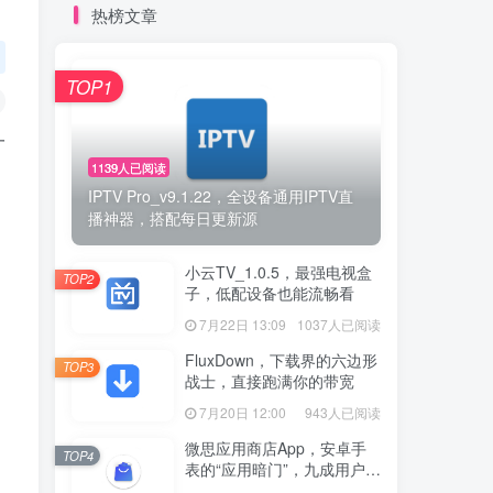
热榜文章
TOP1
一
1139人已阅读
IPTV Pro_v9.1.22，全设备通用IPTV直
播神器，搭配每日更新源
小云TV_1.0.5，最强电视盒
TOP2
子，低配设备也能流畅看
7月22日 13:09
1037人已阅读
FluxDown，下载界的六边形
TOP3
战士，直接跑满你的带宽
7月20日 12:00
943人已阅读
微思应用商店App，安卓手
TOP4
表的“应用暗门”，九成用户还
没发现