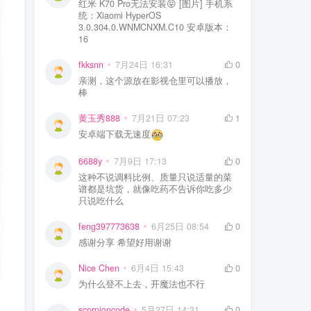
红米 K70 Pro无法安装😝 [图片] 手机系
统：Xiaomi HyperOS
3.0.304.0.WNMCNXM.C10 安卓版本：
16
fkksnn
7月24日 16:31
0
亲测，这个源放在影视仓里可以播放，
棒
黄玉秀888
7月21日 07:23
1
安卓端下载无速度
6688y
7月9日 17:13
0
这种不说调料比例、质量只说适量的菜
谱都是坑货，就像吃药不告诉你吃多少
只说吃什么
feng397773638
6月25日 08:54
0
感谢分享 希望好用谢谢
Nice Chen
6月4日 15:43
0
为什么登不上去，开魔法也不行
scorpioncode
5月27日 14:31
0