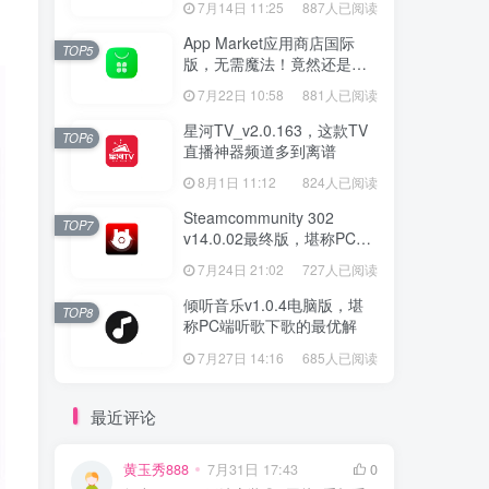
7月14日 11:25
887人已阅读
App Market应用商店国际
TOP5
版，无需魔法！竟然还是大
厂出品？
7月22日 10:58
881人已阅读
星河TV_v2.0.163，这款TV
TOP6
直播神器频道多到离谱
8月1日 11:12
824人已阅读
Steamcommunity 302
TOP7
v14.0.02最终版，堪称PC玩
家必备的网络工具箱
7月24日 21:02
727人已阅读
倾听音乐v1.0.4电脑版，堪
TOP8
称PC端听歌下歌的最优解
7月27日 14:16
685人已阅读
最近评论
黄玉秀888
7月31日 17:43
0