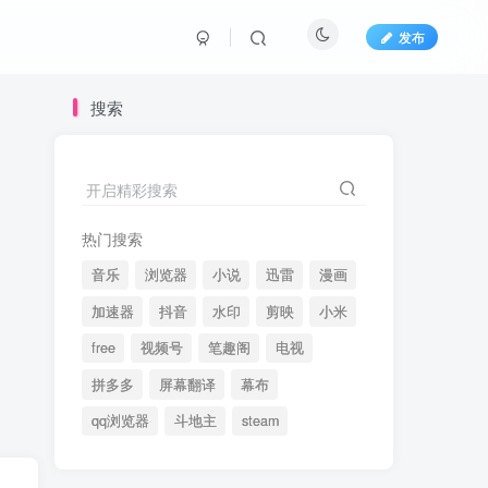
发布
搜索
开启精彩搜索
热门搜索
音乐
浏览器
小说
迅雷
漫画
加速器
抖音
水印
剪映
小米
free
视频号
笔趣阁
电视
拼多多
屏幕翻译
幕布
qq浏览器
斗地主
steam