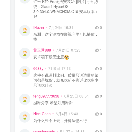
红米 K70 Pro无法安装😝 [图片] 手机系
统：Xiaomi HyperOS
3.0.304.0.WNMCNXM.C10 安卓版本：
16
fkksnn
7月24日 16:31
0
亲测，这个源放在影视仓里可以播放，
棒
黄玉秀888
7月21日 07:23
1
安卓端下载无速度
6688y
7月9日 17:13
0
这种不说调料比例、质量只说适量的菜
谱都是坑货，就像吃药不告诉你吃多少
只说吃什么
feng397773638
6月25日 08:54
0
感谢分享 希望好用谢谢
Nice Chen
6月4日 15:43
0
为什么登不上去，开魔法也不行
scorpioncode
5月27日 14:31
0