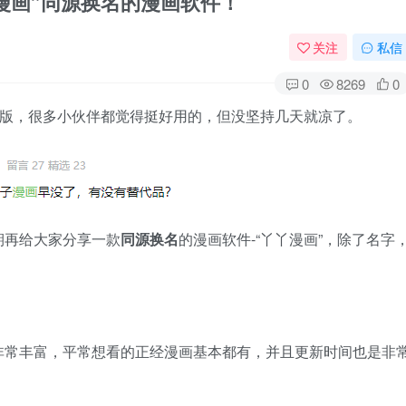
漫画”同源换名的漫画软件！
关注
私信
0
8269
0
破版，很多小伙伴都觉得挺好用的，但没坚持几天就凉了。
期再给大家分享一款
同源换名
的漫画软件-“丫丫漫画”，除了名字
非常丰富，平常想看的正经漫画基本都有，并且更新时间也是非