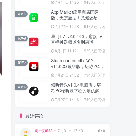
7月14日 11:25
948人已阅读
App Market应用商店国际
TOP5
版，无需魔法！竟然还是大
厂出品？
7月22日 10:58
947人已阅读
星河TV_v2.0.163，这款TV
TOP6
直播神器频道多到离谱
8月1日 11:12
929人已阅读
Steamcommunity 302
TOP7
v14.0.02最终版，堪称PC玩
家必备的网络工具箱
7月24日 21:02
794人已阅读
倾听音乐v1.0.4电脑版，堪
TOP8
称PC端听歌下歌的最优解
7月27日 14:16
750人已阅读
最近评论
黄玉秀888
7月31日 17:43
0