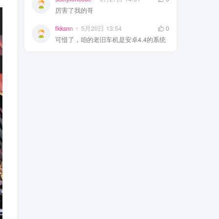
厉害了我的哥
fkksnn
5月20日 13:54
0
可惜了，咱的老旧车机是安卓4.4的系统