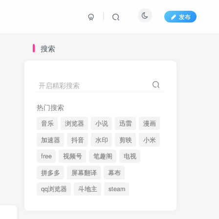
发布
搜索
开启精彩搜索
热门搜索
音乐
浏览器
小说
迅雷
漫画
加速器
抖音
水印
剪映
小米
free
视频号
笔趣阁
电视
拼多多
屏幕翻译
幕布
qq浏览器
斗地主
steam