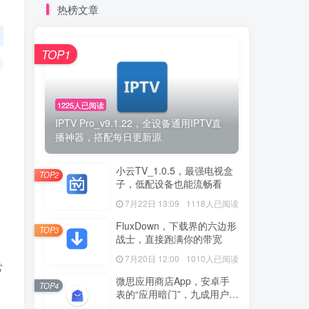
热榜文章
TOP1
1225人已阅读
IPTV Pro_v9.1.22，全设备通用IPTV直
播神器，搭配每日更新源
小云TV_1.0.5，最强电视盒
TOP2
，
子，低配设备也能流畅看
7月22日 13:09
1118人已阅读
FluxDown，下载界的六边形
TOP3
战士，直接跑满你的带宽
7月20日 12:00
1010人已阅读
常
微思应用商店App，安卓手
TOP4
表的“应用暗门”，九成用户还
没发现