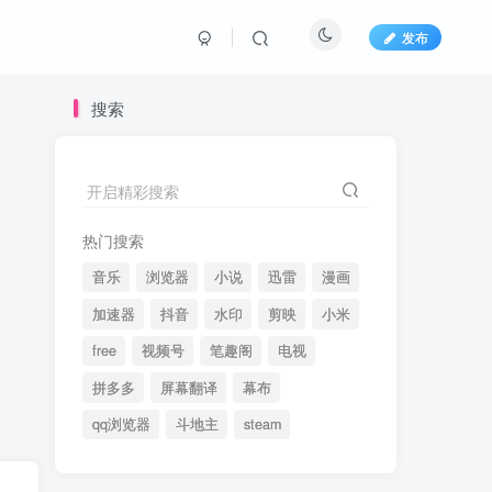
发布
搜索
开启精彩搜索
热门搜索
音乐
浏览器
小说
迅雷
漫画
加速器
抖音
水印
剪映
小米
free
视频号
笔趣阁
电视
拼多多
屏幕翻译
幕布
qq浏览器
斗地主
steam