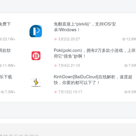
源免费下
免翻直接上“pixiv站”，支持iOS/安
卓/Windows！
23.1W+
3月2日 20:27
12.8
两款软
Poki(poki.com)，拥有2万多款小游戏，上班
用它“摸鱼”妙啊！
11.9W+
7月4日 21:10
7.5
音乐下载
KinhDown[BaiDuCloud]在线解析，速度超
快，你要的都可以下了！
7.3W+
7月13日 10:17
6.5