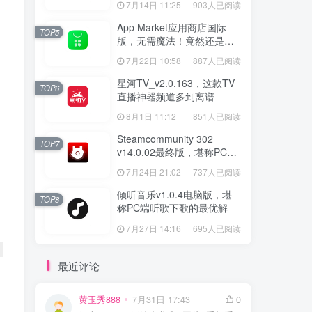
7月14日 11:25
903人已阅读
App Market应用商店国际
TOP5
版，无需魔法！竟然还是大
厂出品？
7月22日 10:58
887人已阅读
星河TV_v2.0.163，这款TV
TOP6
直播神器频道多到离谱
8月1日 11:12
851人已阅读
Steamcommunity 302
TOP7
v14.0.02最终版，堪称PC玩
家必备的网络工具箱
7月24日 21:02
737人已阅读
倾听音乐v1.0.4电脑版，堪
TOP8
称PC端听歌下歌的最优解
7月27日 14:16
695人已阅读
最近评论
黄玉秀888
7月31日 17:43
0