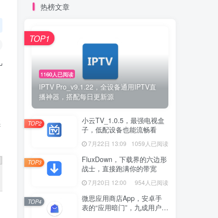
热榜文章
TOP1
几
1160人已阅读
IPTV Pro_v9.1.22，全设备通用IPTV直
播神器，搭配每日更新源
小云TV_1.0.5，最强电视盒
趣
TOP2
子，低配设备也能流畅看
7月22日 13:09
1059人已阅读
FluxDown，下载界的六边形
TOP3
战士，直接跑满你的带宽
7月20日 12:00
954人已阅读
微思应用商店App，安卓手
TOP4
表的“应用暗门”，九成用户还
没发现