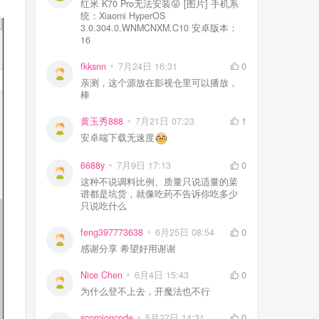
红米 K70 Pro无法安装😝 [图片] 手机系
统：Xiaomi HyperOS
3.0.304.0.WNMCNXM.C10 安卓版本：
16
fkksnn
7月24日 16:31
0
亲测，这个源放在影视仓里可以播放，
棒
黄玉秀888
7月21日 07:23
1
安卓端下载无速度
6688y
7月9日 17:13
0
这种不说调料比例、质量只说适量的菜
谱都是坑货，就像吃药不告诉你吃多少
只说吃什么
feng397773638
6月25日 08:54
0
感谢分享 希望好用谢谢
Nice Chen
6月4日 15:43
0
为什么登不上去，开魔法也不行
scorpioncode
5月27日 14:31
0