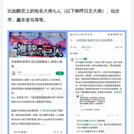
比如酷安上的知名大佬ちん（以下称呼日文大佬）、仙女
芊、飙车老马等等。