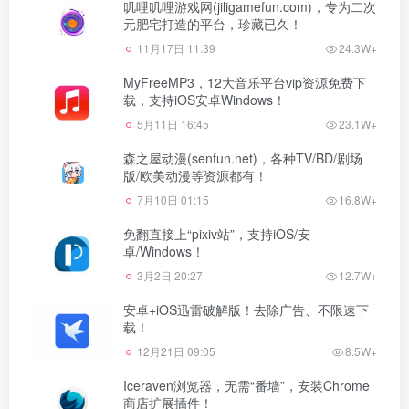
叽哩叽哩游戏网(jiligamefun.com)，专为二次
元肥宅打造的平台，珍藏已久！
11月17日 11:39
24.3W+
MyFreeMP3，12大音乐平台vip资源免费下
载，支持iOS安卓Windows！
5月11日 16:45
23.1W+
森之屋动漫(senfun.net)，各种TV/BD/剧场
版/欧美动漫等资源都有！
7月10日 01:15
16.8W+
免翻直接上“pixiv站”，支持iOS/安
卓/Windows！
3月2日 20:27
12.7W+
安卓+iOS迅雷破解版！去除广告、不限速下
载！
12月21日 09:05
8.5W+
Iceraven浏览器，无需“番墙”，安装Chrome
商店扩展插件！