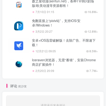
森之屋动漫(senfun.net)，各种TV/BD/剧场
版/欧美动漫等资源都有！
7月10日 01:15
16.8W+
免翻直接上“pixiv站”，支持iOS/安
卓/Windows！
3月2日 20:27
12.8W+
安卓+iOS迅雷破解版！去除广告、不限速下
载！
12月21日 09:05
8.5W+
Iceraven浏览器，无需“番墙”，安装Chrome
商店扩展插件！
2月20日 20:09
7.7W+
评论
抢沙发
请登录后发表评论