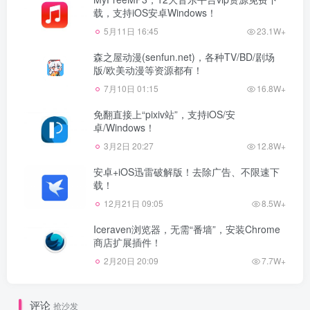
载，支持iOS安卓Windows！
5月11日 16:45
23.1W+
森之屋动漫(senfun.net)，各种TV/BD/剧场
版/欧美动漫等资源都有！
7月10日 01:15
16.8W+
免翻直接上“pixiv站”，支持iOS/安
卓/Windows！
3月2日 20:27
12.8W+
安卓+iOS迅雷破解版！去除广告、不限速下
载！
12月21日 09:05
8.5W+
Iceraven浏览器，无需“番墙”，安装Chrome
商店扩展插件！
2月20日 20:09
7.7W+
评论
抢沙发