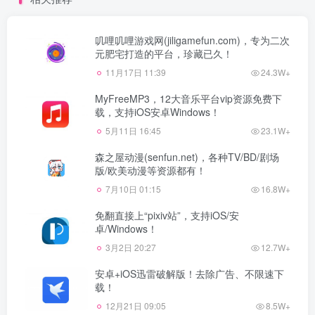
叽哩叽哩游戏网(jiligamefun.com)，专为二次
元肥宅打造的平台，珍藏已久！
11月17日 11:39
24.3W+
MyFreeMP3，12大音乐平台vip资源免费下
载，支持iOS安卓Windows！
5月11日 16:45
23.1W+
森之屋动漫(senfun.net)，各种TV/BD/剧场
版/欧美动漫等资源都有！
7月10日 01:15
16.8W+
免翻直接上“pixiv站”，支持iOS/安
卓/Windows！
3月2日 20:27
12.7W+
安卓+iOS迅雷破解版！去除广告、不限速下
载！
12月21日 09:05
8.5W+