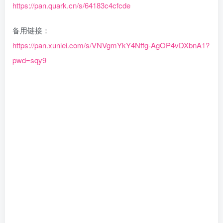
https://pan.quark.cn/s/64183c4cfcde
备用链接：
https://pan.xunlei.com/s/VNVgmYkY4Nffg-AgOP4vDXbnA1?
pwd=sqy9