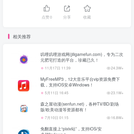
点赞
0
分享
收藏
相关推荐
叽哩叽哩游戏网(jiligamefun.com)，专为二次
元肥宅打造的平台，珍藏已久！
11月17日 11:39
24.3W+
MyFreeMP3，12大音乐平台vip资源免费下
载，支持iOS安卓Windows！
5月11日 16:45
23.1W+
森之屋动漫(senfun.net)，各种TV/BD/剧场
版/欧美动漫等资源都有！
7月10日 01:15
16.8W+
免翻直接上“pixiv站”，支持iOS/安