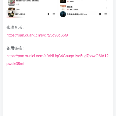
蜜獾音乐：
https://pan.quark.cn/s/c725c98c65f9
备用链接：
https://pan.xunlei.com/s/VNUqC4Cnuqo1yd5ug7ppwO6IA1?
pwd=38mi