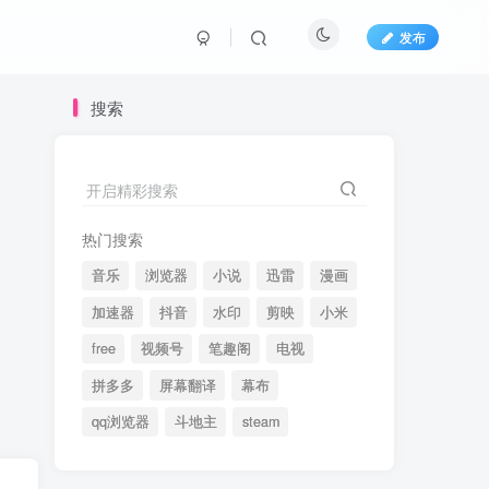
发布
搜索
开启精彩搜索
热门搜索
音乐
浏览器
小说
迅雷
漫画
加速器
抖音
水印
剪映
小米
free
视频号
笔趣阁
电视
拼多多
屏幕翻译
幕布
qq浏览器
斗地主
steam