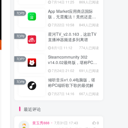
7月14日 11:25
869人已阅读
App Market应用商店国际
TOP5
版，无需魔法！竟然还是大
厂出品？
7月22日 10:58
849人已阅读
星河TV_v2.0.163，这款TV
TOP6
直播神器频道多到离谱
8月1日 11:12
774人已阅读
Steamcommunity 302
TOP7
v14.0.02最终版，堪称PC玩
家必备的网络工具箱
7月24日 21:02
691人已阅读
倾听音乐v1.0.4电脑版，堪
TOP8
称PC端听歌下歌的最优解
7月27日 14:16
667人已阅读
最近评论
黄玉秀888
7月31日 17:43
0