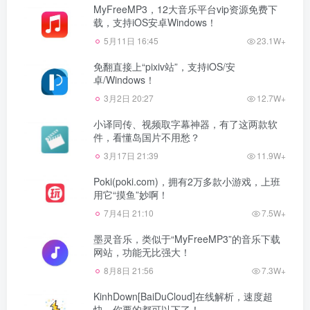
MyFreeMP3，12大音乐平台vip资源免费下
载，支持iOS安卓Windows！
5月11日 16:45
23.1W+
免翻直接上“pixiv站”，支持iOS/安
卓/Windows！
3月2日 20:27
12.7W+
小译同传、视频取字幕神器，有了这两款软
件，看懂岛国片不用愁？
3月17日 21:39
11.9W+
Poki(poki.com)，拥有2万多款小游戏，上班
用它“摸鱼”妙啊！
7月4日 21:10
7.5W+
墨灵音乐，类似于“MyFreeMP3”的音乐下载
网站，功能无比强大！
8月8日 21:56
7.3W+
KinhDown[BaiDuCloud]在线解析，速度超
快，你要的都可以下了！