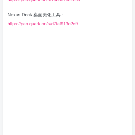
Nexus Dock 桌面美化工具：
https://pan.quark.cn/s/d7faf913e2c9