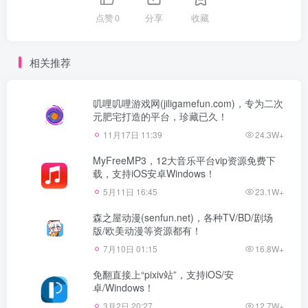
点赞
0
分享
收藏
相关推荐
叽哩叽哩游戏网(jiligamefun.com)，专为二次
元肥宅打造的平台，珍藏已久！
11月17日 11:39
24.3W+
MyFreeMP3，12大音乐平台vip资源免费下
载，支持iOS安卓Windows！
5月11日 16:45
23.1W+
森之屋动漫(senfun.net)，各种TV/BD/剧场
版/欧美动漫等资源都有！
7月10日 01:15
16.8W+
免翻直接上“pixiv站”，支持iOS/安
卓/Windows！
3月2日 20:27
12.7W+