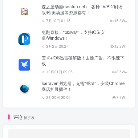
森之屋动漫(senfun.net)，各种TV/BD/剧场
版/欧美动漫等资源都有！
7月10日 01:15
16.8W+
免翻直接上“pixiv站”，支持iOS/安
卓/Windows！
3月2日 20:27
12.8W+
安卓+iOS迅雷破解版！去除广告、不限速下
载！
12月21日 09:05
8.5W+
Iceraven浏览器，无需“番墙”，安装Chrome
商店扩展插件！
2月20日 20:09
7.7W+
评论
抢沙发